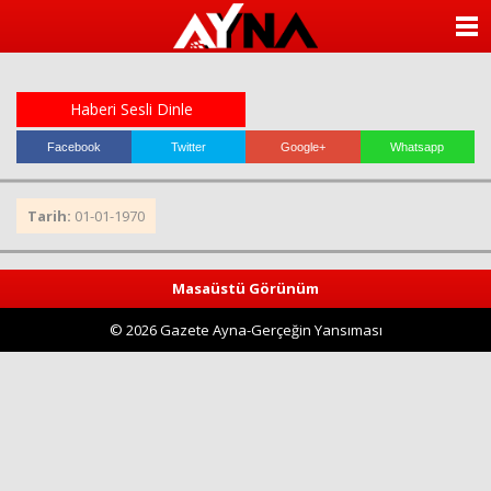
almanya
chat
ANASAYFA
sohbet
cinsel
KATEGORİLER
sohbet
sohbet
Haberi Sesli Dinle
mobil
YAZARLAR
sohbet
Facebook
Twitter
Google+
Whatsapp
islami
sohbetler
ANKETLER
Tarih:
01-01-1970
FOTO GALERİ
Masaüstü Görünüm
VİDEO GALERİ
© 2026 Gazete Ayna-Gerçeğin Yansıması
KÜNYE
İLETİŞİM