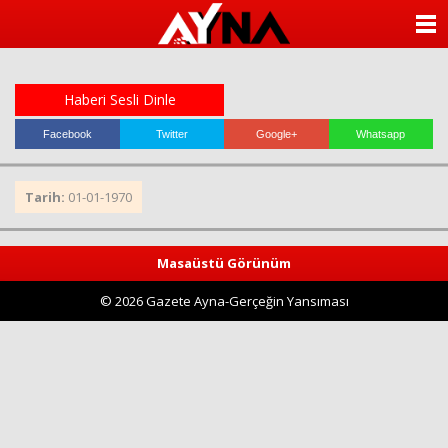
almanya
chat
ANASAYFA
sohbet
cinsel
KATEGORİLER
sohbet
sohbet
Haberi Sesli Dinle
mobil
YAZARLAR
sohbet
Facebook
Twitter
Google+
Whatsapp
islami
sohbetler
ANKETLER
Tarih:
01-01-1970
FOTO GALERİ
Masaüstü Görünüm
VİDEO GALERİ
© 2026 Gazete Ayna-Gerçeğin Yansıması
KÜNYE
İLETİŞİM