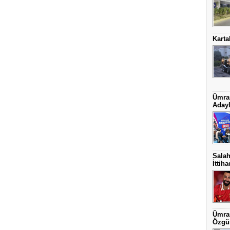
Karta
Ümran
Adayl
Salah
İttih
Ümran
Özgün