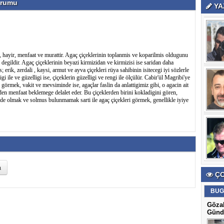
orumu
YA
 hayir, menfaat ve murattir. Agaç çiçeklerinin toplanmis ve koparilmis oldugunu
degildir. Agaç çiçeklerinin beyazi kirmizidan ve kirmizisi ise saridan daha
es; erik, zerdali , kaysi, armut ve ayva çiçekleri rüya sahibinin isitecegi iyi sözlerle
 ile ve güzelligi ise, çiçeklerin güzelligi ve rengi ile ölçülür. Cabir'ül Magribi'ye
görmek, vakit ve mevsiminde ise, agaçlar faslin da anlattigimiz gibi, o agacin ait
den menfaat beklemege delalet eder. Bu çiçeklerden birini kokladigini gören,
de olmak ve solmus bulunmamak sarti ile agaç çiçekleri görmek, genellikle iyiye
ÇO
BUG
Gözal
Günd