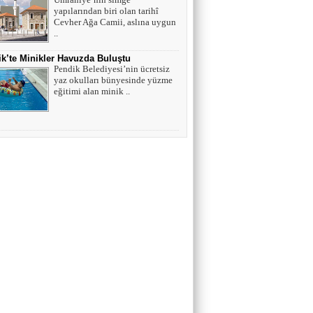
yapılarından biri olan tarihî
Cevher Ağa Camii, aslına uygun
..
k’te Minikler Havuzda Buluştu
Pendik Belediyesi’nin ücretsiz
yaz okulları bünyesinde yüzme
eğitimi alan minik ..