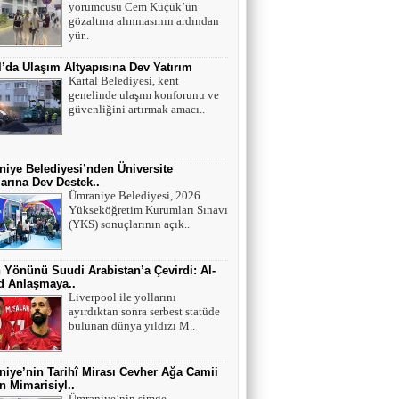
yorumcusu Cem Küçük’ün
Tek cümle 281 kelime...
gözaltına alınmasının ardından
yür..
l’da Ulaşım Altyapısına Dev Yatırım
Kartal Belediyesi, kent
genelinde ulaşım konforunu ve
güvenliğini artırmak amacı..
iye Belediyesi’nden Üniversite
arına Dev Destek..
Ümraniye Belediyesi, 2026
Yükseköğretim Kurumları Sınavı
(YKS) sonuçlarının açık..
 Yönünü Suudi Arabistan’a Çevirdi: Al-
ad Anlaşmaya..
Liverpool ile yollarını
ayırdıktan sonra serbest statüde
bulunan dünya yıldızı M..
iye’nin Tarihî Mirası Cevher Ağa Camii
 Mimarisiyl..
Ümraniye’nin simge