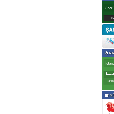
T
NA
İmsa
04:16
GÜ