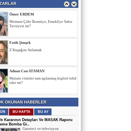
ZARLAR
Ömer ERDEM
Memura Çifte İkramiye, Emekliye Sabır
Tavsiyesi mi?
Fatih Şimşek
Z Kuşağını Anlamak
Adnan Can ATAMAN
Mutant virüsler tam aşılanmış kişileri tehdit
eder mi?
Asiye UMUT
K OKUNAN HABERLER
YAŞ ve BAŞ 54
ÜN
BU HAFTA
BU AY
tı Kararının Detayları Ve MASAK Raporu
eme Bomba Gi..
Yavuz ŞİMŞEK
Gazeteci ve televizyon