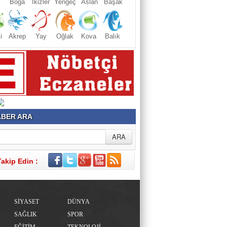
Boğa
İkizler
Yengeç
Aslan
Başak
i
Akrep
Yay
Oğlak
Kova
Balık
BER ARA
Takip Edin :
SİYASET
DÜNYA
SAĞLIK
SPOR