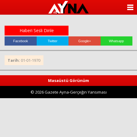
almanya
chat
ANASAYFA
sohbet
cinsel
KATEGORİLER
sohbet
sohbet
Haberi Sesli Dinle
mobil
YAZARLAR
sohbet
Facebook
Twitter
Google+
Whatsapp
islami
sohbetler
ANKETLER
Tarih:
01-01-1970
FOTO GALERİ
Masaüstü Görünüm
VİDEO GALERİ
© 2026 Gazete Ayna-Gerçeğin Yansıması
KÜNYE
İLETİŞİM