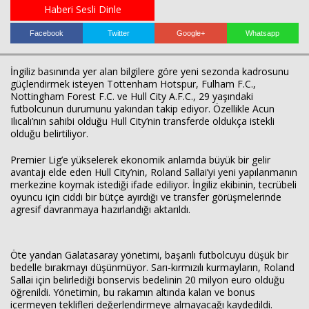
Haberi Sesli Dinle
Facebook
Twitter
Google+
Whatsapp
Haberin Doğru Adresi.
İngiliz basınında yer alan bilgilere göre yeni sezonda kadrosunu
güçlendirmek isteyen
Tottenham Hotspur
,
Fulham F.C.
,
Nottingham Forest F.C.
ve
Hull City A.F.C.
, 29 yaşındaki
futbolcunun durumunu yakından takip ediyor. Özellikle Acun
Ilıcalı’nın sahibi olduğu Hull City’nin transferde oldukça istekli
olduğu belirtiliyor.
Premier Lig’e yükselerek ekonomik anlamda büyük bir gelir
avantajı elde eden Hull City’nin, Roland Sallai’yi yeni yapılanmanın
merkezine koymak istediği ifade ediliyor. İngiliz ekibinin, tecrübeli
oyuncu için ciddi bir bütçe ayırdığı ve transfer görüşmelerinde
agresif davranmaya hazırlandığı aktarıldı.
Öte yandan Galatasaray yönetimi, başarılı futbolcuyu düşük bir
bedelle bırakmayı düşünmüyor. Sarı-kırmızılı kurmayların, Roland
Sallai için belirlediği bonservis bedelinin 20 milyon euro olduğu
öğrenildi. Yönetimin, bu rakamın altında kalan ve bonus
içermeyen teklifleri değerlendirmeye almayacağı kaydedildi.