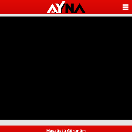
almanya
chat
ANASAYFA
sohbet
cinsel
KATEGORİLER
sohbet
sohbet
mobil
YAZARLAR
sohbet
islami
sohbetler
ANKETLER
FOTO GALERİ
VİDEO GALERİ
KÜNYE
İLETİŞİM
Masaüstü Görünüm