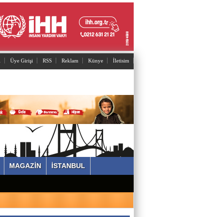
Adnan Can ATAMAN
Mutant virüsler tam aşılanmış kişileri tehdit
eder mi?
l
Üye Girişi
RSS
Reklam
Künye
İletisim
Asiye UMUT
YAŞ ve BAŞ 54
Yavuz ŞİMŞEK
Tek cümle 281 kelime...
Sevimgül ERDEM
MAGAZİN
İSTANBUL
İstanbul'un arka bahçesi POLONEZKÖY
Ömer ERDEM