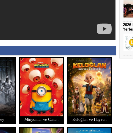
2026 
Yerle
sey
Minyonlar ve Cana..
Keloğlan ve Hayva..