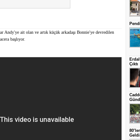
Pendi
 Andy'ye ait olan ve artık küçük arkadaşı Bonnie'ye devredilen
acera başlıyor.
Erdal
Çıktı
Cadde
Günd
80’le
Geldi