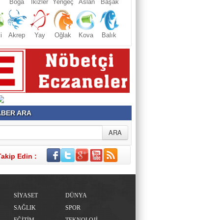
Boğa
İkizler
Yengeç
Aslan
Başak
i
Akrep
Yay
Oğlak
Kova
Balık
BER ARA
Takip Edin :
SİYASET
DÜNYA
SAĞLIK
SPOR