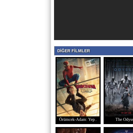
DİĞER FİLMLER
Örümcek-Adam: Yep..
The Odys