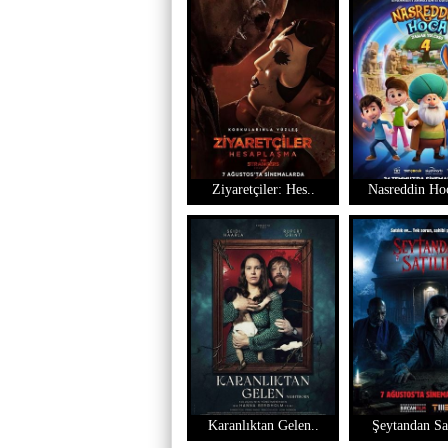
Ziyaretçiler: Hes..
Nasreddin Hoc
Karanlıktan Gelen..
Şeytandan Sat