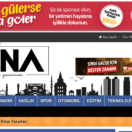
Ana Sayfa
Üye O
ONOMİ
SAĞLIK
SPOR
OTOMOBİL
EĞİTİM
TEKNOLOJİ
Köşe Yazarları