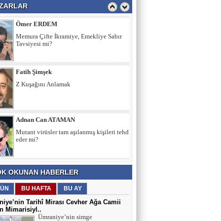
Memura Çifte İkramiye, Emekliye Sabır
ZARLAR
Tavsiyesi mi?
Fatih Şimşek
Z Kuşağını Anlamak
Adnan Can ATAMAN
Mutant virüsler tam aşılanmış kişileri tehdit
eder mi?
Asiye UMUT
YAŞ ve BAŞ 54
K OKUNAN HABERLER
Yavuz ŞİMŞEK
ÜN
BU HAFTA
BU AY
Tek cümle 281 kelime...
iye’nin Tarihî Mirası Cevher Ağa Camii
 Mimarisiyl..
Ümraniye’nin simge