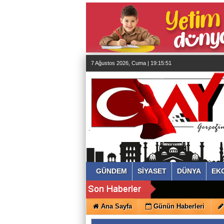
almanya
chat
sohbet
cinsel
sohbet
sohbet
mobil
sohbet
7 Ağustos 2026, Cuma | 19:15:53
islami
sohbetler
GÜNDEM
SİYASET
DÜNYA
EK
Ana Sayfa
Günün Haberleri