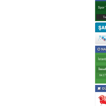
T
NA
İmsa
04:17
GÜ