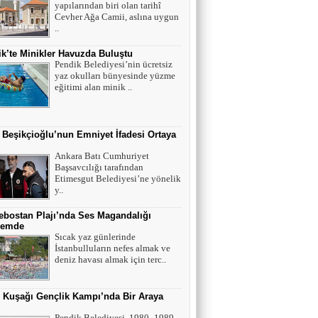
yapılarından biri olan tarihî
Cevher Ağa Camii, aslına uygun
..
k’te Minikler Havuzda Buluştu
Pendik Belediyesi’nin ücretsiz
yaz okulları bünyesinde yüzme
eğitimi alan minik ..
 Beşikçioğlu’nun Emniyet İfadesi Ortaya
Ankara Batı Cumhuriyet
Başsavcılığı tarafından
Etimesgut Belediyesi’ne yönelik
y..
bostan Plajı’nda Ses Magandalığı
emde
Sıcak yaz günlerinde
İstanbulluların nefes almak ve
deniz havası almak için terc..
r Kuşağı Gençlik Kampı’nda Bir Araya
Pendik Belediyesi, 1980–1989