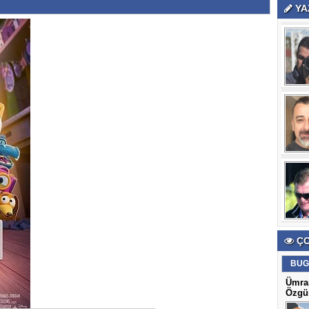
YA
ÇO
BUG
Ümran
Özgün