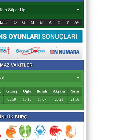
akım
O
G
M
B
A
Y
P
AV
MAZ VAKİTLERİ
k
Güneş
Öğle
İkindi
Akşam
Yatsı
05:59
13:15
17:07
20:21
21:56
NLÜK BURÇ