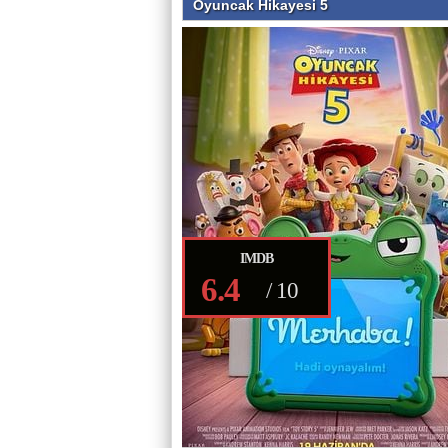
Oyuncak Hikayesi 5
IMDB
6.4
/
10