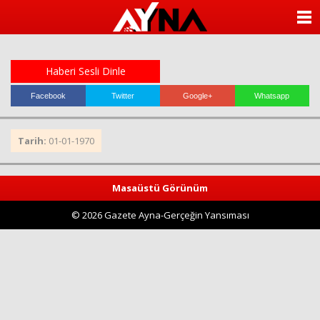
almanya
chat
ANASAYFA
sohbet
cinsel
KATEGORİLER
sohbet
sohbet
Haberi Sesli Dinle
mobil
YAZARLAR
sohbet
Facebook
Twitter
Google+
Whatsapp
islami
sohbetler
ANKETLER
Tarih:
01-01-1970
FOTO GALERİ
Masaüstü Görünüm
VİDEO GALERİ
© 2026 Gazete Ayna-Gerçeğin Yansıması
KÜNYE
İLETİŞİM