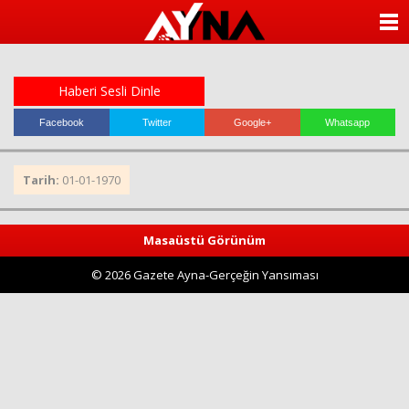
almanya
chat
ANASAYFA
sohbet
cinsel
KATEGORİLER
sohbet
sohbet
Haberi Sesli Dinle
mobil
YAZARLAR
sohbet
Facebook
Twitter
Google+
Whatsapp
islami
sohbetler
ANKETLER
Tarih:
01-01-1970
FOTO GALERİ
Masaüstü Görünüm
VİDEO GALERİ
© 2026 Gazete Ayna-Gerçeğin Yansıması
KÜNYE
İLETİŞİM