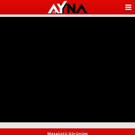
almanya
chat
ANASAYFA
sohbet
cinsel
KATEGORİLER
sohbet
sohbet
mobil
YAZARLAR
sohbet
islami
sohbetler
ANKETLER
FOTO GALERİ
VİDEO GALERİ
KÜNYE
İLETİŞİM
Masaüstü Görünüm