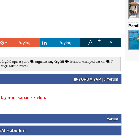
Pendi
A
Paylaş
Paylaş
A
ç örgütü operasyonu
organize suç örgütü
istanbul emniyeti baskın
7
suçu soruşturması
YORUM YAP | 0 Yorum
k yorum yapan siz olun.
Yorum
M Haberleri