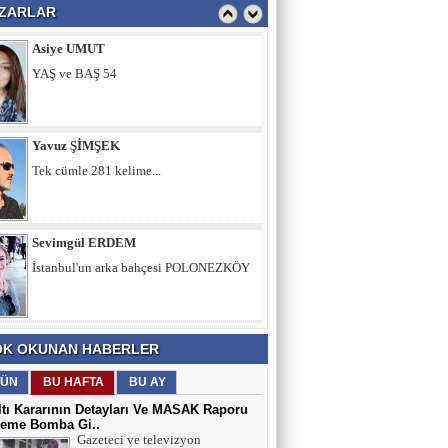
ZARLAR
Yavuz ŞİMŞEK
Tek cümle 281 kelime...
Sevimgül ERDEM
İstanbul'un arka bahçesi POLONEZKÖY
Ömer ERDEM
Memura Çifte İkramiye, Emekliye Sabır
Tavsiyesi mi?
Fatih Şimşek
K OKUNAN HABERLER
Z Kuşağını Anlamak
ÜN
BU HAFTA
BU AY
tı Kararının Detayları Ve MASAK Raporu
eme Bomba Gi..
Gazeteci ve televizyon
Adnan Can ATAMAN