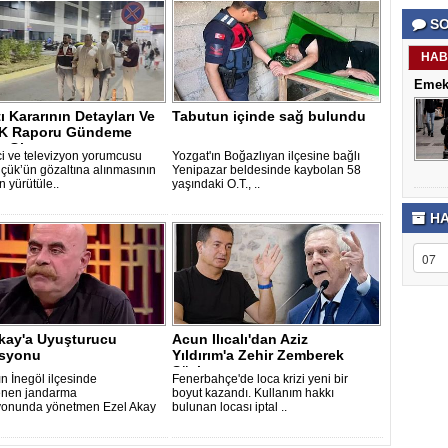
porno
Genel
SO
izle
Hesap
antalya
Türkiye
escort
şehir
HAB
antalya
rehberi
Emekl
escort
Takviye
antalya
karşılaşt
ı Kararının Detayları Ve
Tabutun içinde sağ bulundu
escort
K Raporu Gündeme
bursa
escort
 Gi..
i ve televizyon yorumcusu
Yozgat'ın Boğazlıyan ilçesine bağlı
bursa
ük’ün gözaltına alınmasının
Yenipazar beldesinde kaybolan 58
escort
 yürütüle..
yaşındaki O.T., ..
alanya
escort
HA
Akay'a Uyuşturucu
Acun Ilıcalı'dan Aziz
syonu
Yıldırım'a Zehir Zemberek
Sözler
ın İnegöl ilçesinde
Fenerbahçe'de loca krizi yeni bir
enen jandarma
boyut kazandı. Kullanım hakkı
yonunda yönetmen Ezel Akay
bulunan locası iptal ..