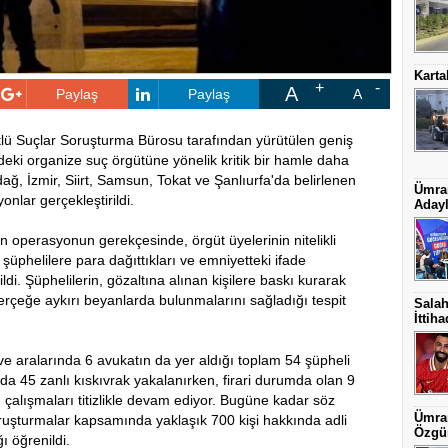
Karta
A
Paylaş
Paylaş
A
tlü Suçlar Soruşturma Bürosu tarafından yürütülen geniş
deki organize suç örgütüne yönelik kritik bir hamle daha
ağ, İzmir, Siirt, Samsun, Tokat ve Şanlıurfa'da belirlenen
Ümran
nlar gerçekleştirildi.
Adayl
en operasyonun gerekçesinde, örgüt üyelerinin nitelikli
şüphelilere para dağıttıkları ve emniyetteki ifade
ildi. Şüphelilerin, gözaltına alınan kişilere baskı kurarak
gerçeğe aykırı beyanlarda bulunmalarını sağladığı tespit
Salah
İttih
e aralarında 6 avukatın da yer aldığı toplam 54 şüpheli
rda 45 zanlı kıskıvrak yakalanırken, firari durumda olan 9
n çalışmaları titizlikle devam ediyor. Bugüne kadar söz
Ümran
ruşturmalar kapsamında yaklaşık 700 kişi hakkında adli
Özgün
ı öğrenildi.