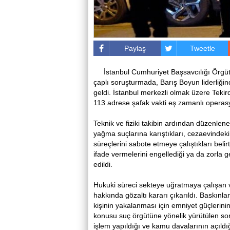
Paylaş
Tweetle
İstanbul Cumhuriyet Başsavcılığı Örgü
çaplı soruşturmada, Barış Boyun liderliğin
geldi. İstanbul merkezli olmak üzere Tekird
113 adrese şafak vakti eş zamanlı operasyo
Teknik ve fiziki takibin ardından düzenlen
yağma suçlarına karıştıkları, cezaevindeki 
süreçlerini sabote etmeye çalıştıkları belirt
ifade vermelerini engellediği ya da zorla 
edildi.
Hukuki süreci sekteye uğratmaya çalışan v
hakkında gözaltı kararı çıkarıldı. Baskınla
kişinin yakalanması için emniyet güçlerini
konusu suç örgütüne yönelik yürütülen so
işlem yapıldığı ve kamu davalarının açıldığ