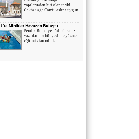
yapılarından biri olan tarihî
Cevher Ağa Camii, aslına uygun
..
k’te Minikler Havuzda Buluştu
Pendik Belediyesi’nin ücretsiz
yaz okulları bünyesinde yüzme
eğitimi alan minik ..