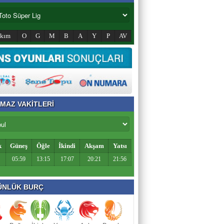
akım
O
G
M
B
A
Y
P
AV
MAZ VAKİTLERİ
k
Güneş
Öğle
İkindi
Akşam
Yatsı
05:59
13:15
17:07
20:21
21:56
NLÜK BURÇ