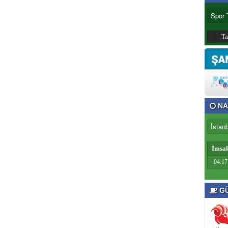
T
NA
İmsa
04:17
GÜ