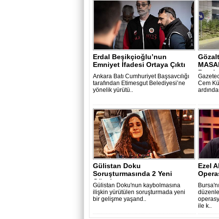
Erdal Beşikçioğlu’nun
Gözalt
Emniyet İfadesi Ortaya Çıktı
MASA
Bomba
Ankara Batı Cumhuriyet Başsavcılığı
Gazetec
tarafından Etimesgut Belediyesi’ne
Cem Küç
yönelik yürütü..
ardından
Gülistan Doku
Ezel 
Soruşturmasında 2 Yeni
Opera
Gözaltı
Gülistan Doku'nun kaybolmasına
Bursa'n
ilişkin yürütülen soruşturmada yeni
düzenl
bir gelişme yaşand..
operas
ile k..