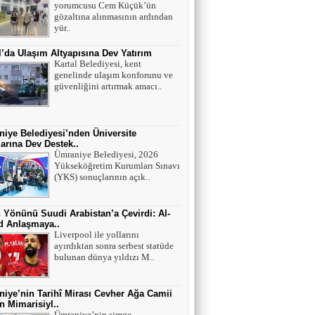
yorumcusu Cem Küçük’ün
Mutant virüsler tam aşılanmış kişileri tehdit
gözaltına alınmasının ardından
eder mi?
yür..
l’da Ulaşım Altyapısına Dev Yatırım
Asiye UMUT
Kartal Belediyesi, kent
genelinde ulaşım konforunu ve
YAŞ ve BAŞ 54
güvenliğini artırmak amacı..
Yavuz ŞİMŞEK
iye Belediyesi’nden Üniversite
arına Dev Destek..
Tek cümle 281 kelime...
Ümraniye Belediyesi, 2026
Yükseköğretim Kurumları Sınavı
(YKS) sonuçlarının açık..
 Yönünü Suudi Arabistan’a Çevirdi: Al-
ad Anlaşmaya..
Liverpool ile yollarını
ayırdıktan sonra serbest statüde
bulunan dünya yıldızı M..
iye’nin Tarihî Mirası Cevher Ağa Camii
 Mimarisiyl..
Ümraniye’nin simge