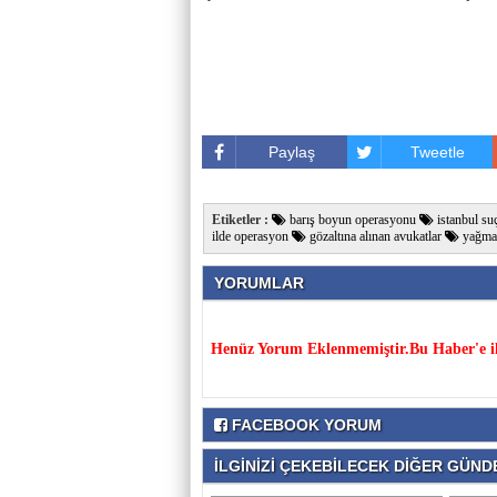
Paylaş
Tweetle
Etiketler :
barış boyun operasyonu
istanbul su
ilde operasyon
gözaltına alınan avukatlar
yağma 
YORUMLAR
Henüz Yorum Eklenmemiştir.Bu Haber'e il
FACEBOOK YORUM
İLGİNİZİ ÇEKEBİLECEK DİĞER GÜNDE