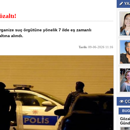
YA
zaltı!
ganize suç örgütüne yönelik 7 ilde eş zamanlı
tına alındı.
Tarih:
09-06-2026 11:16
ÇO
BUG
Gözal
Günd