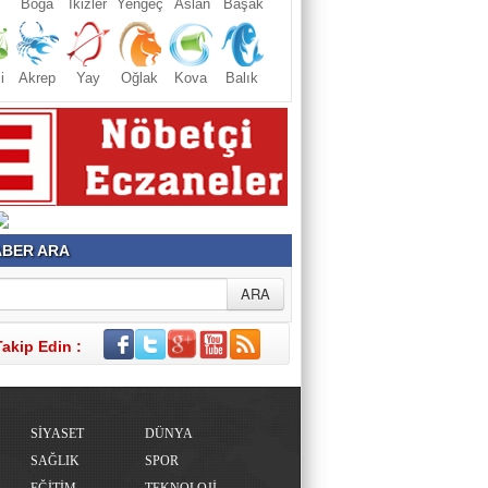
Boğa
İkizler
Yengeç
Aslan
Başak
i
Akrep
Yay
Oğlak
Kova
Balık
BER ARA
Takip Edin :
SİYASET
DÜNYA
SAĞLIK
SPOR