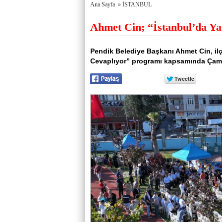
porno
Genel
Ana Sayfa
»
İSTANBUL
izle
Hesap
antalya
Türkiye
Ahmet Cin; “İstanbul’da Yat
escort
şehir
antalya
rehberi
escort
Takviye
antalya
karşılaştırmaları
Pendik Belediye Başkanı Ahmet Cin, il
escort
Cevaplıyor” programı kapsamında Çamçe
bursa
escort
bursa
escort
alanya
escort