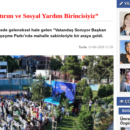
YA
ırım ve Sosyal Yardım Birincisiyiz”
çede geleneksel hale gelen “Vatandaş Soruyor Başkan
şme Parkı’nda mahalle sakinleriyle bir araya geldi.
Tarih:
13-06-2026 11:50
ÇO
BUG
Ümran
Özgün