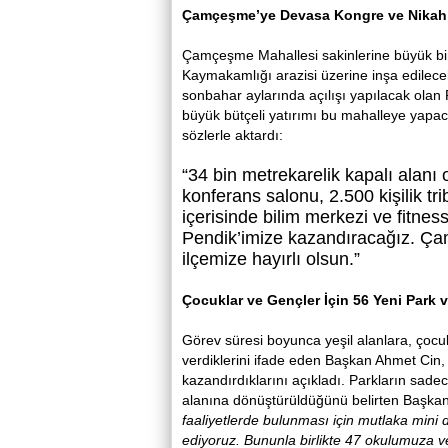
Çamçeşme’ye Devasa Kongre ve Nikah 
Çamçeşme Mahallesi sakinlerine büyük bir
Kaymakamlığı arazisi üzerine inşa edilece
sonbahar aylarında açılışı yapılacak olan
büyük bütçeli yatırımı bu mahalleye yapaca
sözlerle aktardı:
“34 bin metrekarelik kapalı alanı o
konferans salonu, 2.500 kişilik t
içerisinde bilim merkezi ve fitnes
Pendik’imize kazandıracağız. Ç
ilçemize hayırlı olsun.”
Çocuklar ve Gençler İçin 56 Yeni Park 
Görev süresi boyunca yeşil alanlara, çocuk
verdiklerini ifade eden Başkan Ahmet Cin
kazandırdıklarını açıkladı. Parkların sade
alanına dönüştürüldüğünü belirten Başka
faaliyetlerde bulunması için mutlaka mini 
ediyoruz. Bununla birlikte 47 okulumuza v