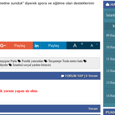
zmetine sunduk"
diyerek spora ve eğitime olan desteklerinin
HA
T
09 Haz
A
Paylaş
Paylaş
A
10 Haz
11 Haz
mçeşme Parkı
Pendik yatırımları
Tavşantepe Tuzla metro hattı
diyeler
İstanbul sosyal yardım birincisi
12 Haz
YORUM YAP | 0 Yorum
13 Haz
k yorum yapan siz olun.
14 Haz
Yorum
PUA