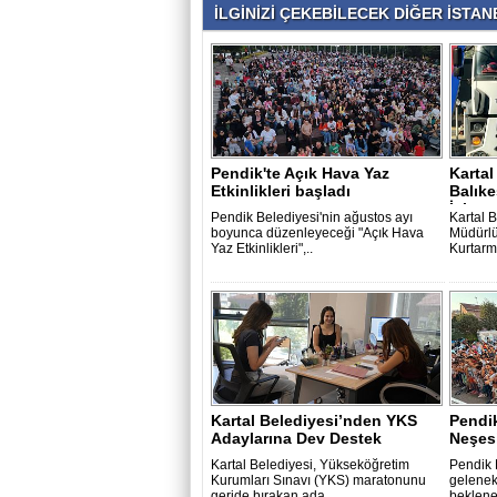
İLGİNİZİ ÇEKEBİLECEK DİĞER İSTANB
Pendik'te Açık Hava Yaz
Kartal
Etkinlikleri başladı
Balıke
İçin..
Pendik Belediyesi'nin ağustos ayı
Kartal B
boyunca düzenleyeceği "Açık Hava
Müdürlü
Yaz Etkinlikleri",..
Kurtarma
Kartal Belediyesi’nden YKS
Pendik
Adaylarına Dev Destek
Neşes
Kartal Belediyesi, Yükseköğretim
Pendik 
Kurumları Sınavı (YKS) maratonunu
gelenek
geride bırakan ada..
beklene