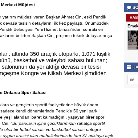
porno
Genel
Merkezi Müjdesi
SO
izle
Hesap
antalya
Türkiye
 yatırım müjdesi veren Başkan Ahmet Cin, eski Pendik
escort
şehir
HAB
antalya
rehberi
k devasa tesisin detaylarını ilk kez paylaştı. Önümüzdeki
Emekl
escort
Takviye
 Pendik Belediyesi Yeni Hizmet Binası’ndan sonraki en
antalya
karşılaşt
klarını belirten Başkan Cin, projenin teknik detaylarını şu
escort
bursa
escort
bursa
lan, altında 350 araçlık otoparkı, 1.071 kişilik
escort
alanya
ribünü, basketbol ve voleybol sahası bulunan;
escort
s salonunun da yer aldığı devasa bir tesisi
HA
amçeşme Kongre ve Nikah Merkezi şimdiden
ve Onlarca Spor Sahası
lara ve gençlerin sportif faaliyetlerine büyük önem
, sadece kendi dönemlerinde Pendik’e 56 yeni park
ce yeşil alandan ibaret kalmadığını, yaşayan birer spor
n Cin,
"Bu parkların içine çocuklarımızın rahatça sportif
de olsa bir futbol sahası ve basketbol sahası entegre
e uygun arazisi olan mahallelerimizde tam 37 noktaya açık