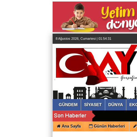
almanya
chat
sohbet
cinsel
sohbet
sohbet
mobil
sohbet
8 Ağustos 2026, Cumartesi | 01:54:32
islami
sohbetler
GÜNDEM
SİYASET
DÜNYA
EK
Ana Sayfa
Günün Haberleri