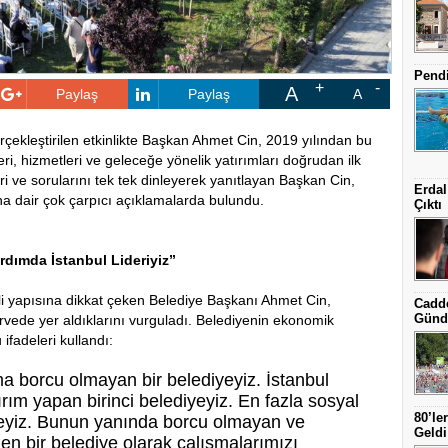
Pendi
A
Paylaş
Paylaş
A
erçekleştirilen etkinlikte Başkan Ahmet Cin, 2019 yılından bu
ri, hizmetleri ve geleceğe yönelik yatırımları doğrudan ilk
ri ve sorularını tek tek dinleyerek yanıtlayan Başkan Cin,
Erdal
na dair çok çarpıcı açıklamalarda bulundu.
Çıktı
rdımda İstanbul Lideriyiz”
ali yapısına dikkat çeken Belediye Başkanı Ahmet Cin,
Cadde
Günd
irvede yer aldıklarını vurguladı. Belediyenin ekonomik
ifadeleri kullandı:
a borcu olmayan bir belediyeyiz. İstanbul
ırım yapan birinci belediyeyiz. En fazla sosyal
80’le
yeyiz. Bunun yanında borcu olmayan ve
Geldi
n bir belediye olarak çalışmalarımızı