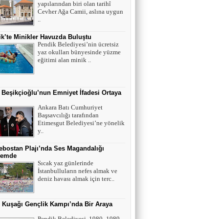
yapılarından biri olan tarihî
Mutant virüsler tam aşılanmış kişileri tehdit
Cevher Ağa Camii, aslına uygun
eder mi?
..
k’te Minikler Havuzda Buluştu
Asiye UMUT
Pendik Belediyesi’nin ücretsiz
yaz okulları bünyesinde yüzme
YAŞ ve BAŞ 54
eğitimi alan minik ..
Yavuz ŞİMŞEK
 Beşikçioğlu’nun Emniyet İfadesi Ortaya
Tek cümle 281 kelime...
Ankara Batı Cumhuriyet
Başsavcılığı tarafından
Etimesgut Belediyesi’ne yönelik
y..
bostan Plajı’nda Ses Magandalığı
emde
Sıcak yaz günlerinde
İstanbulluların nefes almak ve
deniz havası almak için terc..
r Kuşağı Gençlik Kampı’nda Bir Araya
Pendik Belediyesi, 1980–1989