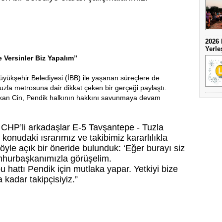
2026 
Yerle
ze Versinler Biz Yapalım”
Büyükşehir Belediyesi (İBB) ile yaşanan süreçlere de
la metrosuna dair dikkat çeken bir gerçeği paylaştı.
şkan Cin, Pendik halkının hakkını savunmaya devam
 CHP’li arkadaşlar E-5 Tavşantepe - Tuzla
u konudaki ısrarımız ve takibimiz kararlılıkla
öyle açık bir öneride bulunduk: ‘Eğer burayı siz
hurbaşkanımızla görüşelim.
hattı Pendik için mutlaka yapar. Yetkiyi bize
 kadar takipçisiyiz.”