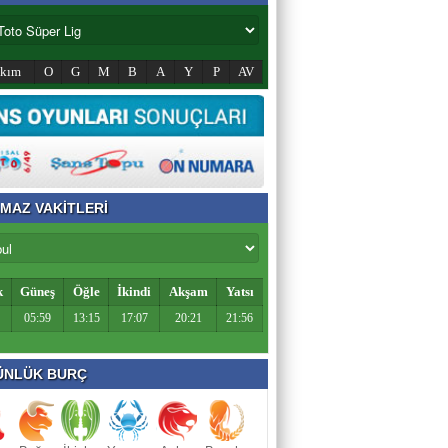
akım
O
G
M
B
A
Y
P
AV
MAZ VAKİTLERİ
k
Güneş
Öğle
İkindi
Akşam
Yatsı
05:59
13:15
17:07
20:21
21:56
NLÜK BURÇ