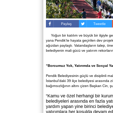
Paylaş
Tweetle
Yoğun bir katılım ve büyük bir ilgiyle g
yana Pendik’te hayata geçirilen dev projele
ağızdan paylaştı. Vatandaşların talep, öne
belediyenin mali gücü ve yatırım rekorları
“Borcumuz Yok, Yatırımda ve Sosyal Ya
Pendik Belediyesinin güçlü ve disiplinli m
İstanbul’daki 39 ilçe belediyesi arasında z
bağımsızlığının altını çizen Başkan Cin, şu 
“Kamu ve özel herhangi bir kurum
belediyeleri arasında en fazla yat
yardım yapan yine birinci beledi
yatırımlara her koşulda devam ede