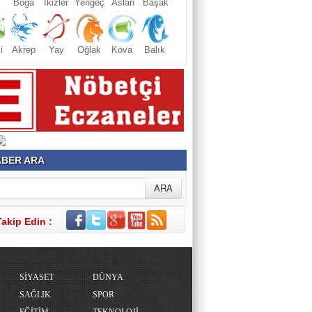
Boğa
İkizler
Yengeç
Aslan
Başak
i
Akrep
Yay
Oğlak
Kova
Balık
BER ARA
Takip Edin :
SİYASET
DÜNYA
SAĞLIK
SPOR