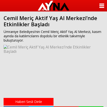
almanya
chat
ANASAYFA
sohbet
cinsel
Cemil Meriç Aktif Yaş Al Merkezi’nde
KATEGORİLER
sohbet
Etkinlikler Başladı
sohbet
mobil
YAZARLAR
Ümraniye Belediyesi’nin Cemil Meriç Aktif Yaş Al Merkezi, kasım
sohbet
ayında da katılımcılarını dopdolu bir etkinlik takvimiyle
islami
buluşturuyor.
sohbetler
ANKETLER
FOTO GALERİ
VİDEO GALERİ
KÜNYE
İLETİŞİM
Haberi Sesli Dinle