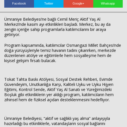
Facebook
Twitter
Google+
Whatsapp
Haberin Doğru Adresi.
Ümraniye Belediyesi’ne bağlı Cemil Meriç Aktif Yaş Al
Merkezi’nde kasım ayı etkinlikleri başladı. Merkez, bu ay da
zengin içeriğe sahip programlarla katılımcılarını bir araya
getiriyor.
Program kapsamında, katılımcılar Osmangazi Millet Bahçesi’nde
doğa yürüyüşleriyle temiz havanın tadını çıkarırken, merkezde
düzenlenen atölye ve eğitimlerle hem sosyalleşme hem de
kişisel gelişim fırsatı bulacak.
Tokat Tahta Baskı Atölyesi, Sosyal Destek Rehberi, Evimde
Güvendeyim, Unutkanlığa Karşı, Kaliteli Uyku ve Uyku Hijyen
Eğitimi, Kontrol Sende, Aktif Yaş Al Sanatı ve Yüreğimizdeki
Boşluk gibi etkinliklerin yer aldığı program, katılımcıların hem
zihinsel hem de fiziksel açıdan desteklenmesini hedefliyor.
Ümraniye Belediyesi, “aktif ve sağlıklı yaş alma” anlayışıyla
hazırladığı bu etkinliklerle, vatandaşların sosyal bağlarını