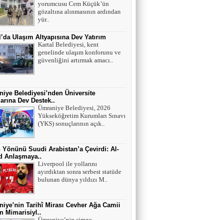
yorumcusu Cem Küçük’ün
Mutant virüsler tam aşılanmış kişileri tehdit
gözaltına alınmasının ardından
eder mi?
yür..
l’da Ulaşım Altyapısına Dev Yatırım
Asiye UMUT
Kartal Belediyesi, kent
genelinde ulaşım konforunu ve
YAŞ ve BAŞ 54
güvenliğini artırmak amacı..
Yavuz ŞİMŞEK
iye Belediyesi’nden Üniversite
arına Dev Destek..
Tek cümle 281 kelime...
Ümraniye Belediyesi, 2026
Yükseköğretim Kurumları Sınavı
(YKS) sonuçlarının açık..
 Yönünü Suudi Arabistan’a Çevirdi: Al-
ad Anlaşmaya..
Liverpool ile yollarını
ayırdıktan sonra serbest statüde
bulunan dünya yıldızı M..
iye’nin Tarihî Mirası Cevher Ağa Camii
 Mimarisiyl..
Ümraniye’nin simge