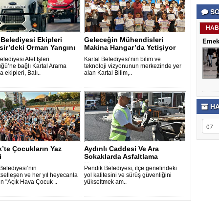
porno
Genel
SO
izle
Hesap
antalya
Türkiye
escort
şehir
HAB
antalya
rehberi
 Belediyesi Ekipleri
Geleceğin Mühendisleri
Emekl
escort
Takviye
sir’deki Orman Yangını
Makina Hangar’da Yetişiyor
antalya
karşılaşt
escort
elediyesi Afet İşleri
Kartal Belediyesi’nin bilim ve
bursa
ğü’ne bağlı Kartal Arama
teknoloji vizyonunun merkezinde yer
escort
 ekipleri, Balı..
alan Kartal Bilim,..
bursa
escort
alanya
escort
HA
’te Çocukların Yaz
Aydınlı Caddesi Ve Ara
i
Sokaklarda Asfaltlama
Hamlesi
Belediyesi’nin
Pendik Belediyesi, ilçe genelindeki
selleşen ve her yıl heyecanla
yol kalitesini ve sürüş güvenliğini
n "Açık Hava Çocuk ..
yükseltmek am..