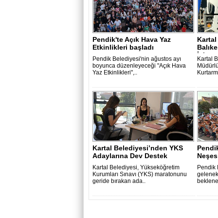
Pendik'te Açık Hava Yaz
Kartal
Etkinlikleri başladı
Balıke
İçin..
Pendik Belediyesi'nin ağustos ayı
Kartal B
boyunca düzenleyeceği "Açık Hava
Müdürlü
Yaz Etkinlikleri",..
Kurtarma
Kartal Belediyesi’nden YKS
Pendik
Adaylarına Dev Destek
Neşes
Kartal Belediyesi, Yükseköğretim
Pendik 
Kurumları Sınavı (YKS) maratonunu
gelenek
geride bırakan ada..
beklene