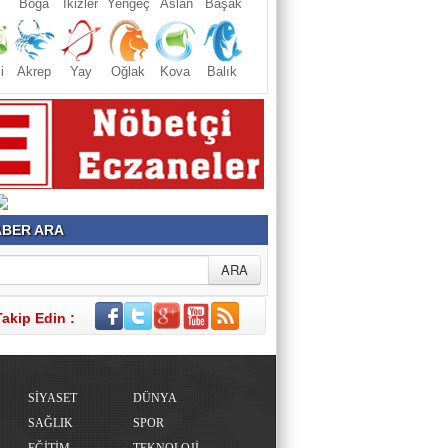
Boğa
İkizler
Yengeç
Aslan
Başak
i
Akrep
Yay
Oğlak
Kova
Balık
BER ARA
Takip Edin :
SİYASET
DÜNYA
SAĞLIK
SPOR