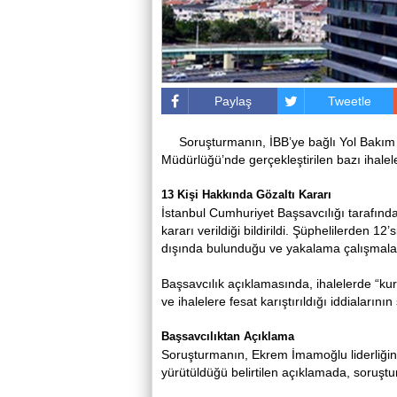
Paylaş
Tweetle
Soruşturmanın, İBB’ye bağlı Yol Bakım
Müdürlüğü’nde gerçekleştirilen bazı ihalelere
13 Kişi Hakkında Gözaltı Kararı
İstanbul Cumhuriyet Başsavcılığı tarafınd
kararı verildiği bildirildi. Şüphelilerden 12
dışında bulunduğu ve yakalama çalışmaları
Başsavcılık açıklamasında, ihalelerde “kurg
ve ihalelere fesat karıştırıldığı iddialarını
Başsavcılıktan Açıklama
Soruşturmanın,
Ekrem İmamoğlu
liderliğ
yürütüldüğü belirtilen açıklamada, soruştur