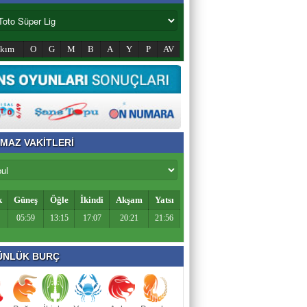
akım
O
G
M
B
A
Y
P
AV
MAZ VAKİTLERİ
k
Güneş
Öğle
İkindi
Akşam
Yatsı
05:59
13:15
17:07
20:21
21:56
NLÜK BURÇ