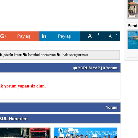
Pendi
A
Paylaş
Paylaş
A
gözaltı kararı
İstanbul operasyon
ihale soruşturması
YORUM YAP | 0 Yorum
k yorum yapan siz olun.
Yorum
UL Haberleri