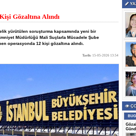
YA
işi Gözaltına Alındı
elik yürütülen soruşturma kapsamında yeni bir
l Emniyet Müdürlüğü Mali Suçlarla Mücadele Şube
en operasyonda 12 kişi gözaltına alındı.
Tarih:
15-05-2026 13:54
ÇO
BUG
Gözal
Günd