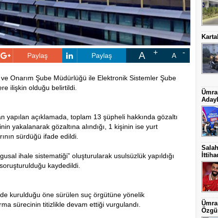
Karta
A
Paylaş
Paylaş
A
 ve Onarım Şube Müdürlüğü ile Elektronik Sistemler Şube
 ilişkin olduğu belirtildi.
Ümran
Adayl
an yapılan açıklamada, toplam 13 şüpheli hakkında gözaltı
’sinin yakalanarak gözaltına alındığı, 1 kişinin ise yurt
nın sürdüğü ifade edildi.
Salah
İttih
usal ihale sistematiği” oluşturularak usulsüzlük yapıldığı
n soruşturulduğu kaydedildi.
inde kurulduğu öne sürülen suç örgütüne yönelik
Ümran
ma sürecinin titizlikle devam ettiği vurgulandı.
Özgün