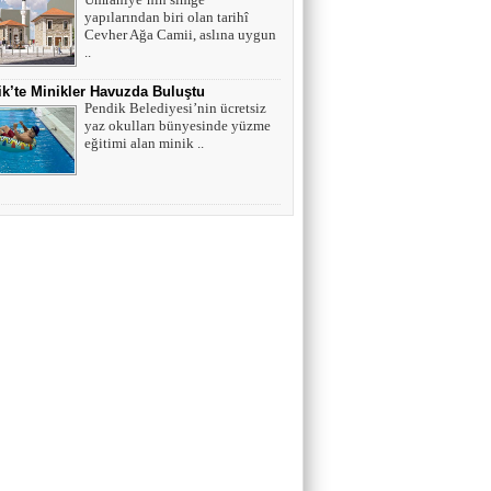
yapılarından biri olan tarihî
Cevher Ağa Camii, aslına uygun
..
k’te Minikler Havuzda Buluştu
Pendik Belediyesi’nin ücretsiz
yaz okulları bünyesinde yüzme
eğitimi alan minik ..