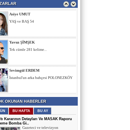
ZARLAR
Yavuz ŞİMŞEK
Tek cümle 281 kelime...
Sevimgül ERDEM
İstanbul'un arka bahçesi POLONEZKÖY
Ömer ERDEM
Memura Çifte İkramiye, Emekliye Sabır
Tavsiyesi mi?
Fatih Şimşek
K OKUNAN HABERLER
Z Kuşağını Anlamak
ÜN
BU HAFTA
BU AY
tı Kararının Detayları Ve MASAK Raporu
eme Bomba Gi..
Adnan Can ATAMAN
Gazeteci ve televizyon