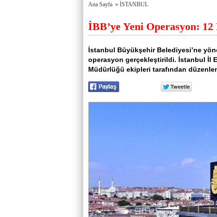
porno
Genel
Ana Sayfa
»
İSTANBUL
izle
Hesap
antalya
Türkiye
İBB’ye Yeni Operasyon: 12 K
escort
şehir
antalya
rehberi
escort
Takviye
antalya
karşılaştırmaları
İstanbul Büyükşehir Belediyesi’ne yön
escort
operasyon gerçekleştirildi. İstanbul İ
bursa
escort
Müdürlüğü ekipleri tarafından düzenlen
bursa
escort
alanya
escort