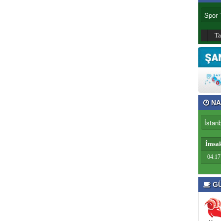
T
NA
İmsa
04:17
GÜ