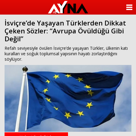
almanya
chat
ANASAYFA
sohbet
cinsel
İsviçre’de Yaşayan Türklerden Dikkat
KATEGORİLER
sohbet
Çeken Sözler: “Avrupa Övüldüğü Gibi
sohbet
mobil
Değil”
YAZARLAR
sohbet
islami
Refah seviyesiyle övülen İsviçre’de yaşayan Türkler, ülkenin katı
sohbetler
ANKETLER
kuralları ve soğuk toplumsal yapısının hayatı zorlaştırdığını
söylüyor.
FOTO GALERİ
VİDEO GALERİ
KÜNYE
İLETİŞİM