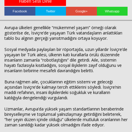
Haberi Sesli Dinle
Facebook
Twitter
Google+
Whatsapp
Haberin Doğru Adresi.
Avrupa ülkeleri genellikle “mükemmel yaşam” örneği olarak
gösterilse de, İsviçre’de yaşayan Türk vatandaşların anlattıkları
tablo bu algının gerçeği yansıtmadığını ortaya koyuyor.
Sosyal medyada paylaşılan bir röportajda, uzun yıllardır İsviçre’de
yaşayan bir Türk ailesi, ülkenin katı kurallarla örülü düzeninde
insanların zamanla “robotlaştığını” dile getirdi. Aile, sistemin
hayatı fazlasıyla kısıtladığını, sosyal ilişkilerin zayıf olduğunu ve
insanların birbirine mesafeli davrandığını belirtti.
Buna rağmen aile, çocuklarının eğitim sistemi ve geleceği
açısından İsviçre’de kalmayı tercih ettiklerini söyledi. İsviçre’nin
maddi refahının, insani ilişkilerdeki soğukluk ve kuralların
katılığıyla dengelendiği vurgulandı.
Uzmanlar, Avrupa’da yüksek yaşam standartlarının beraberinde
bireyselleşme ve toplumsal yalnızlaşmayı getirdiğini belirterek,
“her şeyin düzen içinde olduğu” ülkelerde mutluluk oranlarının her
zaman sanıldığı kadar yüksek olmadığını ifade ediyor.