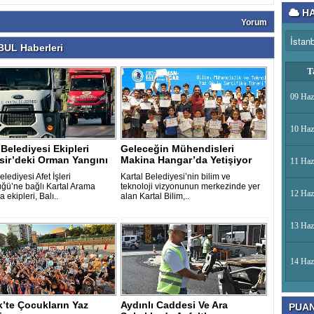
HA
Yorum
UL Haberleri
T
09 Haz
10 Haz
 Belediyesi Ekipleri
Geleceğin Mühendisleri
sir’deki Orman Yangını
Makina Hangar’da Yetişiyor
11 Haz
elediyesi Afet İşleri
Kartal Belediyesi’nin bilim ve
ğü’ne bağlı Kartal Arama
teknoloji vizyonunun merkezinde yer
12 Haz
 ekipleri, Balı..
alan Kartal Bilim,..
13 Haz
14 Haz
’te Çocukların Yaz
Aydınlı Caddesi Ve Ara
PUA