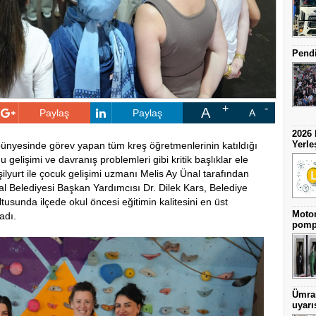
Pendi
A
Paylaş
Paylaş
A
2026 
Yerle
 bünyesinde görev yapan tüm kreş öğretmenlerinin katıldığı
elişimi ve davranış problemleri gibi kritik başlıklar ele
lyurt ile çocuk gelişimi uzmanı Melis Ay Ünal tarafından
tal Belediyesi Başkan Yardımcısı Dr. Dilek Kars, Belediye
usunda ilçede okul öncesi eğitimin kalitesini en üst
Motor
adı.
pomp
Ümran
uyarı