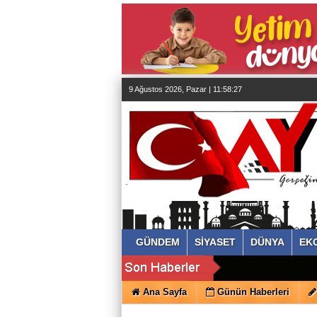
almanya
chat
sohbet
cinsel
sohbet
sohbet
mobil
sohbet
9 Ağustos 2026, Pazar | 11:58:28
islami
sohbetler
GÜNDEM
SİYASET
DÜNYA
EK
Ana Sayfa
Günün Haberleri