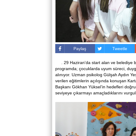
Paylaş
Tweetle
. 29 Haziran'da start alan ve belediye
programda; çocuklarda uyum süreci, duygu g
alınıyor. Uzman psikolog Gülşah Aydın Yeşi
verilen eğitimlerin açılışında konuşan Kar
Başkanı Gökhan Yüksel’in hedefleri doğrult
seviyeye çıkarmayı amaçladıklarını vurgul