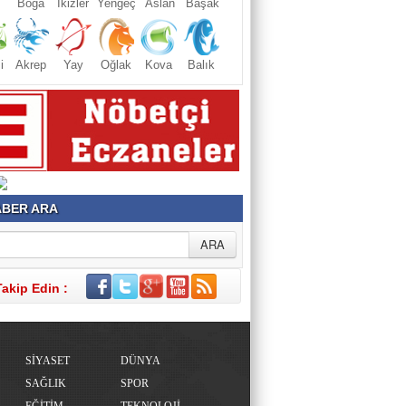
Boğa
İkizler
Yengeç
Aslan
Başak
i
Akrep
Yay
Oğlak
Kova
Balık
BER ARA
Takip Edin :
SİYASET
DÜNYA
SAĞLIK
SPOR