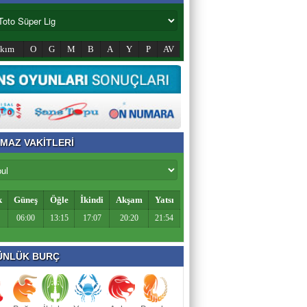
akım
O
G
M
B
A
Y
P
AV
MAZ VAKİTLERİ
k
Güneş
Öğle
İkindi
Akşam
Yatsı
06:00
13:15
17:07
20:20
21:54
NLÜK BURÇ