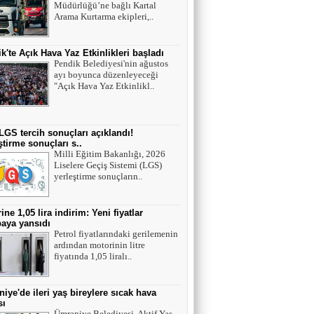
Müdürlüğü’ne bağlı Kartal
Mutant virüsler tam aşılanmış kişileri tehdit
Arama Kurtarma ekipleri,..
eder mi?
k'te Açık Hava Yaz Etkinlikleri başladı
Asiye UMUT
Pendik Belediyesi'nin ağustos
ayı boyunca düzenleyeceği
YAŞ ve BAŞ 54
"Açık Hava Yaz Etkinlikl..
Yavuz ŞİMŞEK
LGS tercih sonuçları açıklandı!
ştirme sonuçları s..
Tek cümle 281 kelime...
Milli Eğitim Bakanlığı, 2026
Liselere Geçiş Sistemi (LGS)
yerleştirme sonuçların..
ine 1,05 lira indirim: Yeni fiyatlar
aya yansıdı
Petrol fiyatlarındaki gerilemenin
ardından motorinin litre
fiyatında 1,05 liralı..
iye'de ileri yaş bireylere sıcak hava
sı
Ümraniye Belediyesi, Aktif Yaş