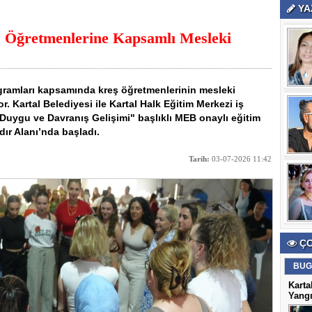
YA
ş Öğretmenlerine Kapsamlı Mesleki
rogramları kapsamında kreş öğretmenlerinin mesleki
. Kartal Belediyesi ile Kartal Halk Eğitim Merkezi iş
 Duygu ve Davranış Gelişimi" başlıklı MEB onaylı eğitim
dır Alanı’nda başladı.
Tarih:
03-07-2026 11:42
ÇO
BUG
Karta
Yangı