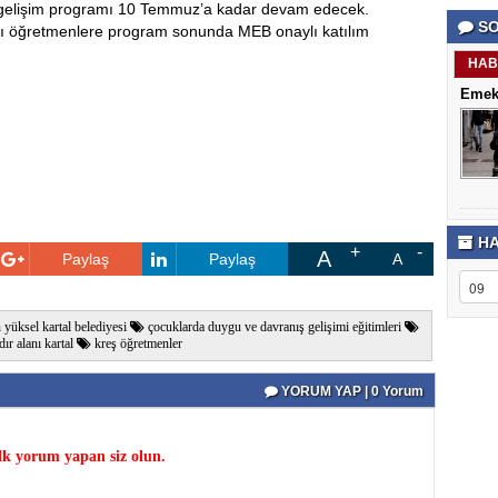
 gelişim programı 10 Temmuz’a kadar devam edecek.
porno
Genel
SO
izle
Hesap
mcı öğretmenlere program sonunda MEB onaylı katılım
antalya
Türkiye
escort
şehir
HAB
antalya
rehberi
Emekl
escort
Takviye
antalya
karşılaşt
escort
bursa
escort
bursa
escort
alanya
escort
HA
A
Paylaş
Paylaş
A
yüksel kartal belediyesi
çocuklarda duygu ve davranış gelişimi eğitimleri
ır alanı kartal
kreş öğretmenler
YORUM YAP | 0 Yorum
k yorum yapan siz olun.