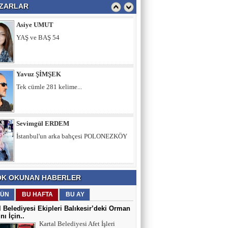
ZARLAR
Yavuz ŞİMŞEK
Tek cümle 281 kelime...
Sevimgül ERDEM
İstanbul'un arka bahçesi POLONEZKÖY
Ömer ERDEM
Memura Çifte İkramiye, Emekliye Sabır
Tavsiyesi mi?
Fatih Şimşek
K OKUNAN HABERLER
Z Kuşağını Anlamak
ÜN
BU HAFTA
BU AY
l Belediyesi Ekipleri Balıkesir’deki Orman
nı İçin..
Adnan Can ATAMAN
Kartal Belediyesi Afet İşleri