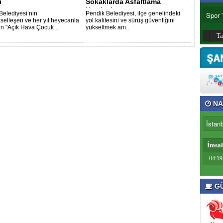
i
Sokaklarda Asfaltlama
Hamlesi
Belediyesi’nin
Pendik Belediyesi, ilçe genelindeki
selleşen ve her yıl heyecanla
yol kalitesini ve sürüş güvenliğini
n "Açık Hava Çocuk ..
yükseltmek am..
T
NA
İmsa
04:19
GÜ