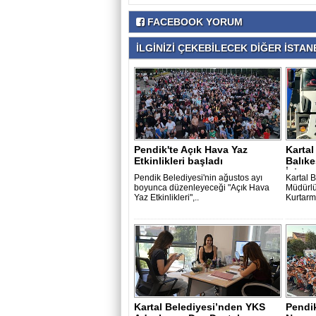
FACEBOOK YORUM
İLGİNİZİ ÇEKEBİLECEK DİĞER İSTANB
Pendik'te Açık Hava Yaz
Kartal
Etkinlikleri başladı
Balıke
İçin..
Pendik Belediyesi'nin ağustos ayı
Kartal B
boyunca düzenleyeceği "Açık Hava
Müdürlü
Yaz Etkinlikleri",..
Kurtarma
Kartal Belediyesi’nden YKS
Pendik