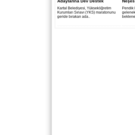
Adaylarına Dev Destek
Neşes
Kartal Belediyesi, Yükseköğretim
Pendik 
Kurumları Sınavı (YKS) maratonunu
gelenek
geride bırakan ada..
beklene