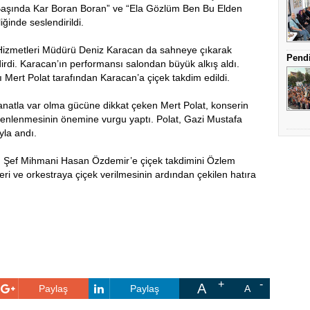
ğ Başında Kar Boran Boran” ve “Ela Gözlüm Ben Bu Elden
iğinde seslendirildi.
 Hizmetleri Müdürü
Deniz Karacan
da sahneye çıkarak
Pendi
irdi. Karacan’ın performansı salondan büyük alkış aldı.
Mert Polat tarafından Karacan’a çiçek takdim edildi.
atla var olma gücüne dikkat çeken Mert Polat, konserin
enlenmesinin önemine vurgu yaptı. Polat, Gazi Mustafa
yla andı.
 Şef Mihmani Hasan Özdemir’e çiçek takdimini Özlem
ri ve orkestraya çiçek verilmesinin ardından çekilen hatıra
A
Paylaş
Paylaş
A