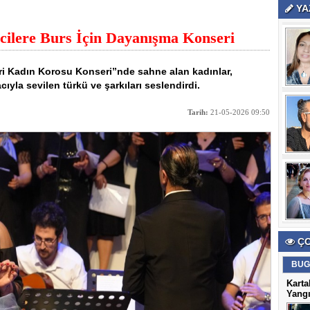
YA
cilere Burs İçin Dayanışma Konseri
ri Kadın Korosu Konseri”nde sahne alan kadınlar,
yla sevilen türkü ve şarkıları seslendirdi.
Tarih:
21-05-2026 09:50
ÇO
BUG
Karta
Yangı