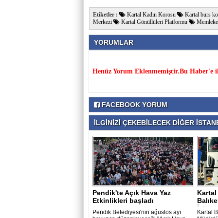
Etiketler :
Kartal Kadın Korosu
Kartal burs ko
Merkezi
Kartal Gönüllüleri Platformu
Memleket 
YORUMLAR
Henüz Yorum Eklenmemiştir.Bu Haber'e il
FACEBOOK YORUM
İLGİNİZİ ÇEKEBİLECEK DİĞER İSTANB
Pendik'te Açık Hava Yaz
Kartal
Etkinlikleri başladı
Balıke
İçin..
Pendik Belediyesi'nin ağustos ayı
Kartal B