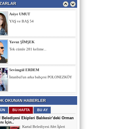
ZARLAR
Yavuz ŞİMŞEK
Tek cümle 281 kelime...
Sevimgül ERDEM
İstanbul'un arka bahçesi POLONEZKÖY
Ömer ERDEM
Memura Çifte İkramiye, Emekliye Sabır
Tavsiyesi mi?
Fatih Şimşek
K OKUNAN HABERLER
Z Kuşağını Anlamak
ÜN
BU HAFTA
BU AY
l Belediyesi Ekipleri Balıkesir’deki Orman
nı İçin..
Kartal Belediyesi Afet İşleri
Adnan Can ATAMAN