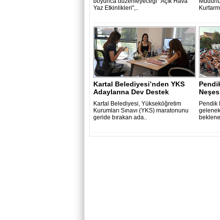
boyunca düzenleyeceği "Açık Hava
Müdürlü
Yaz Etkinlikleri",..
Kurtarma
Kartal Belediyesi’nden YKS
Pendik
Adaylarına Dev Destek
Neşes
Kartal Belediyesi, Yükseköğretim
Pendik 
Kurumları Sınavı (YKS) maratonunu
gelenek
geride bırakan ada..
beklene