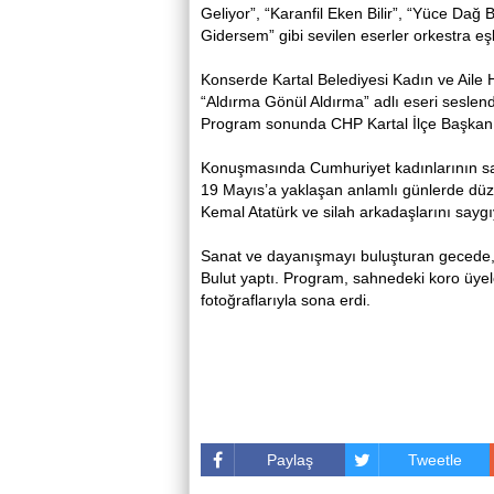
Geliyor”, “Karanfil Eken Bilir”, “Yüce Da
Gidersem” gibi sevilen eserler orkestra eşl
Konserde Kartal Belediyesi Kadın ve Aile
“Aldırma Gönül Aldırma” adlı eseri seslend
Program sonunda CHP Kartal İlçe Başkanı 
Konuşmasında Cumhuriyet kadınlarının san
19 Mayıs’a yaklaşan anlamlı günlerde düz
Kemal Atatürk ve silah arkadaşlarını saygı
Sanat ve dayanışmayı buluşturan gecede,
Bulut yaptı. Program, sahnedeki koro üyele
fotoğraflarıyla sona erdi.
Paylaş
Tweetle