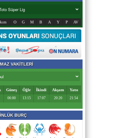
akım
O
G
M
B
A
Y
P
AV
MAZ VAKİTLERİ
k
Güneş
Öğle
İkindi
Akşam
Yatsı
06:00
13:15
17:07
20:20
21:54
NLÜK BURÇ