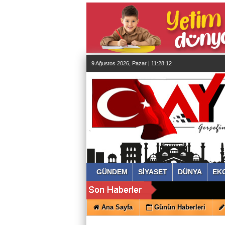
almanya
chat
sohbet
cinsel
sohbet
sohbet
mobil
sohbet
9 Ağustos 2026, Pazar | 11:28:13
islami
sohbetler
GÜNDEM
SİYASET
DÜNYA
EK
Ana Sayfa
Günün Haberleri