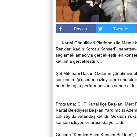
Paylaş
Tweetle
Kartal Gönüllüleri Platformu ile Memlek
Renkleri Kadın Korosu Konseri”, sanatsever
sağlamak amacıyla gerçekleştirilen konser
katılımla gerçekleştirildi.
Şef Mihmani Hasan Özdemir yönetimindeki
seslendirdiği eserlerle izleyicilere unutul
hem de toplu performanslarla sahne aldı.
Programa; CHP Kartal İlçe Başkanı
Mert P
Kartal Belediyesi Başkan Yardımcısı
Adem
çok sayıda vatandaş katıldı.
Gökhan Yüks
konseri izleyenler arasında yer aldı.
Gecede “Kendim Ettim Kendim Buldum”, “A