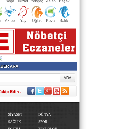
Boğa
İkizler
Yengeç
Aslan
Başak
i
Akrep
Yay
Oğlak
Kova
Balık
BER ARA
Takip Edin :
SİYASET
DÜNYA
SAĞLIK
SPOR