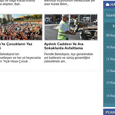
ğü’ne bağlı Kartal Arama
teknoloji vizyonunun merkezinde yer
 ekipleri, Balı..
alan Kartal Bilim,..
HA
T
09 Haz
’te Çocukların Yaz
Aydınlı Caddesi Ve Ara
10 Haz
i
Sokaklarda Asfaltlama
Hamlesi
Belediyesi’nin
Pendik Belediyesi, ilçe genelindeki
selleşen ve her yıl heyecanla
yol kalitesini ve sürüş güvenliğini
11 Haz
n "Açık Hava Çocuk ..
yükseltmek am..
12 Haz
13 Haz
14 Haz
PUA