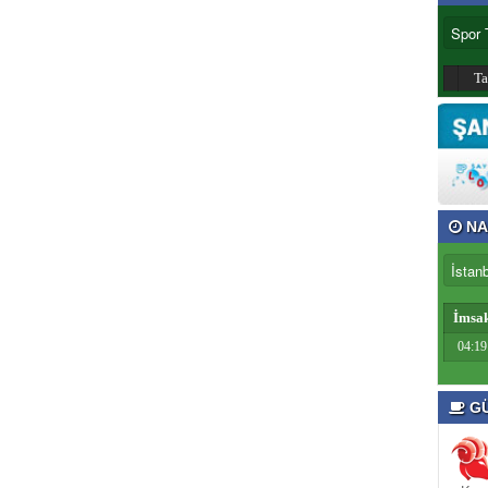
T
NA
İmsa
04:19
GÜ