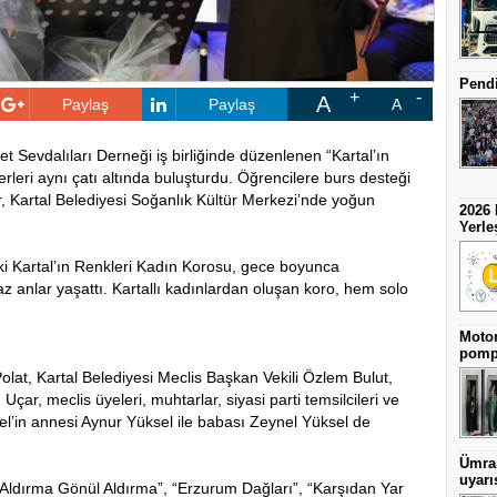
Pendi
A
Paylaş
Paylaş
A
et Sevdalıları Derneği iş birliğinde düzenlenen “Kartal’ın
leri aynı çatı altında buluşturdu. Öğrencilere burs desteği
, Kartal Belediyesi Soğanlık Kültür Merkezi’nde yoğun
2026 
Yerle
 Kartal’ın Renkleri Kadın Korosu, gece boyunca
maz anlar yaşattı. Kartallı kadınlardan oluşan koro, hem solo
Motor
pomp
olat
, Kartal Belediyesi Meclis Başkan Vekili
Özlem Bulut
,
 Uçar
, meclis üyeleri, muhtarlar, siyasi parti temsilcileri ve
el
’in annesi Aynur Yüksel ile babası Zeynel Yüksel de
Ümran
uyarı
ldırma Gönül Aldırma”, “Erzurum Dağları”, “Karşıdan Yar