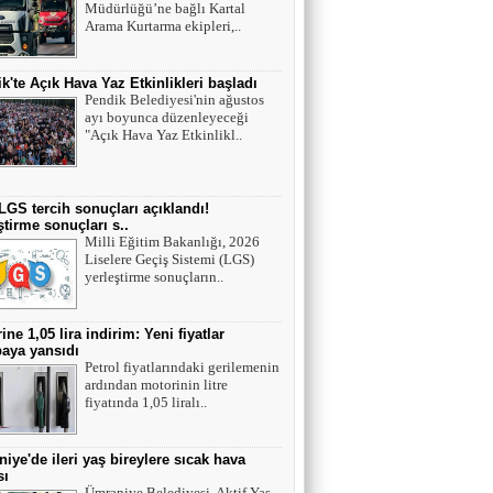
Müdürlüğü’ne bağlı Kartal
Mutant virüsler tam aşılanmış kişileri tehdit
Arama Kurtarma ekipleri,..
eder mi?
k'te Açık Hava Yaz Etkinlikleri başladı
Asiye UMUT
Pendik Belediyesi'nin ağustos
ayı boyunca düzenleyeceği
YAŞ ve BAŞ 54
"Açık Hava Yaz Etkinlikl..
Yavuz ŞİMŞEK
LGS tercih sonuçları açıklandı!
ştirme sonuçları s..
Tek cümle 281 kelime...
Milli Eğitim Bakanlığı, 2026
Liselere Geçiş Sistemi (LGS)
yerleştirme sonuçların..
ine 1,05 lira indirim: Yeni fiyatlar
aya yansıdı
Petrol fiyatlarındaki gerilemenin
ardından motorinin litre
fiyatında 1,05 liralı..
iye'de ileri yaş bireylere sıcak hava
sı
Ümraniye Belediyesi, Aktif Yaş