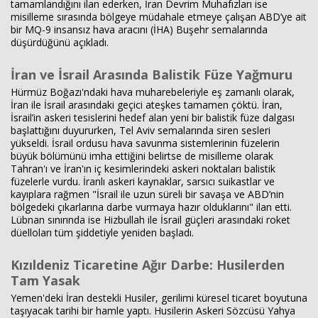
tamamlandığını ilan ederken, İran Devrim Muhafızları ise
misilleme sırasında bölgeye müdahale etmeye çalışan ABD’ye ait
bir MQ-9 insansız hava aracını (İHA) Buşehr semalarında
düşürdüğünü açıkladı.
İran ve İsrail Arasında Balistik Füze Yağmuru
Hürmüz Boğazı'ndaki hava muharebeleriyle eş zamanlı olarak,
İran ile İsrail arasındaki geçici ateşkes tamamen çöktü. İran,
İsrail’in askeri tesislerini hedef alan yeni bir balistik füze dalgası
başlattığını duyururken, Tel Aviv semalarında siren sesleri
yükseldi. İsrail ordusu hava savunma sistemlerinin füzelerin
büyük bölümünü imha ettiğini belirtse de misilleme olarak
Tahran'ı ve İran'ın iç kesimlerindeki askeri noktaları balistik
füzelerle vurdu. İranlı askeri kaynaklar, sarsıcı suikastlar ve
kayıplara rağmen "İsrail ile uzun süreli bir savaşa ve ABD’nin
bölgedeki çıkarlarına darbe vurmaya hazır olduklarını" ilan etti.
Lübnan sınırında ise Hizbullah ile İsrail güçleri arasındaki roket
düelloları tüm şiddetiyle yeniden başladı.
Kızıldeniz Ticaretine Ağır Darbe: Husilerden
Tam Yasak
Yemen'deki İran destekli Husiler, gerilimi küresel ticaret boyutuna
taşıyacak tarihi bir hamle yaptı. Husilerin Askeri Sözcüsü Yahya