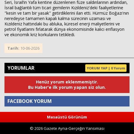
Seri, İsrail’in Yafa kentine düzenlenen füze saldırılarının ardından,
İsrail bağlantılı tüm ticari gemilerin Kızıldeniz'deki faaliyetlerine
"kesin ve tam bir yasak" getirdiklerini ilan etti. Hürmüz Boğazı'nın
neredeyse tamamen kapalı kalma sürecinin uzaması ve
Kızıldeniz hattındaki bu abluka, küresel enerji maliyetlerini ve
petrol fiyatlarını fırlatarak dünya ekonomisinde kalıcı enflasyon
ve ekonomik kriz korkularını tetikledi.
Tarih:
10-06-2026
YORUMLAR
YORUM YAP | 0 Yorum
Henüz yorum eklenmemiştir.
Bu Haber'e ilk yorum yapan siz olun.
FACEBOOK YORUM
Masaüstü Görünüm
Yorum
© 2026 Gazete Ayna-Gerçeğin Yansıması