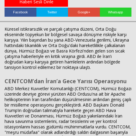
Haberi Sesli Dinle
Facebook
Twitter
Google+
Whatsapp
Haberin Doğru Adresi.
Küresel istikrarsızlık ve parçalı çatışma düzeni, Orta Doğu
ekseninde topyekun bir bölgesel savaşa dönüşme riskiyle karşı
karşıya. Yılın başından bu yana ABD-Venezuela gerilimi, Ukrayna
hattındaki tıkanıklık ve Orta Doğu'daki hareketlilikle çalkalanan
dünya, Hürmüz Boğazı ve Basra Körfezi'nden gelen son sıcak
çatışma haberleriyle en kritik virajına girdi. ABD ile İran’ı
doğrudan karşı karşıya getiren hamlelerin ardından bölgede
tansiyon kontrol edilemez bir noktaya ulaştı.
CENTCOM’dan İran’a Gece Yarısı Operasyonu
ABD Merkez Kuvvetler Komutanlığı (CENTCOM), Hürmüz Boğazı
üzerinde devriye görevi yürüten ABD Ordusu'na ait bir Apache
helikopterinin İran tarafından düşürülmesinin ardından geniş çaplı
bir misilleme operasyonu gerçekleştirdi. ABD Başkanı Donald
Trump’ın doğrudan talimatıyla harekete geçen ABD Hava
Kuvvetleri ve Donanması, Hürmüz Boğazı yakınlarındaki İran
hava savunma sistemlerini, radar tesislerini ve yer kontrol
istasyonlarını hassas güdümlü mühimmatlarla vurdu. CENTCOM,
"meşru müdafaa" olarak adlandırdığı saldırı dalgasının başarıyla