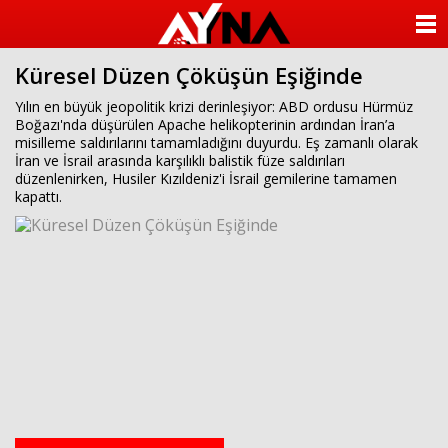
almanya
chat
ANASAYFA
sohbet
cinsel
Küresel Düzen Çöküşün Eşiğinde
KATEGORİLER
sohbet
sohbet
Yılın en büyük jeopolitik krizi derinleşiyor: ABD ordusu Hürmüz
mobil
Boğazı'nda düşürülen Apache helikopterinin ardından İran’a
YAZARLAR
sohbet
misilleme saldırılarını tamamladığını duyurdu. Eş zamanlı olarak
islami
İran ve İsrail arasında karşılıklı balistik füze saldırıları
sohbetler
ANKETLER
düzenlenirken, Husiler Kızıldeniz'i İsrail gemilerine tamamen
kapattı.
FOTO GALERİ
VİDEO GALERİ
KÜNYE
İLETİŞİM