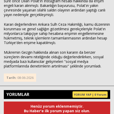
süre önce
Dilan Polat
'ın Instagram hesabı hakkında da erişim
engeli kararı alınmıştı. Bakanlığın başvurusu, Polat'ın yakın
çevresinde yaşanan silahlı saldırı olayının ardından yaptığı canlı
yayın nedeniyle gerçekleşmişti.
Kararı değerlendiren Ankara Sulh Ceza Hakimliği, kamu düzeninin
korunması ve genel sağlığın gözetilmesi gerekçeleriyle Polat'ın
milyonlarca takipçiye sahip hesabına erişimin engellenmesine
hükmetmiş, teknik işlemlerin tamamlanmasının ardından hesap
Türkiye'den erişime kapatılmıştı.
Mükremin Gezgin hakkında alınan son kararın da benzer
süreçlerin devamı niteliğinde olduğu değerlendirilirken, sosyal
medyada bazı kullanıcılar gelişmeleri "sosyal medya
platformlarında denetimlerin artırılması" şeklinde yorumladı.
Tarih:
08-06-2026
YORUMLAR
YORUM YAP | 0 Yorum
Henüz yorum eklenmemiştir.
Bu Haber'e ilk yorum yapan siz olun.