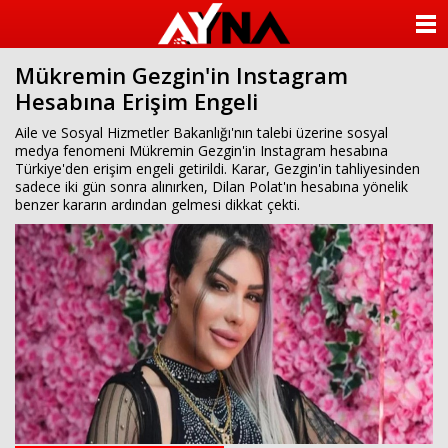
almanya
chat
ANASAYFA
sohbet
cinsel
Mükremin Gezgin'in Instagram
KATEGORİLER
sohbet
Hesabına Erişim Engeli
sohbet
mobil
YAZARLAR
Aile ve Sosyal Hizmetler Bakanlığı'nın talebi üzerine sosyal
sohbet
medya fenomeni Mükremin Gezgin'in Instagram hesabına
islami
Türkiye'den erişim engeli getirildi. Karar, Gezgin'in tahliyesinden
sohbetler
ANKETLER
sadece iki gün sonra alınırken, Dilan Polat'ın hesabına yönelik
benzer kararın ardından gelmesi dikkat çekti.
FOTO GALERİ
VİDEO GALERİ
KÜNYE
İLETİŞİM