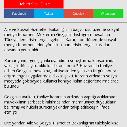
Haberi Sesli Dinle
Facebook
Twitter
Google+
Whatsapp
Haberin Doğru Adresi.
Aile ve Sosyal Hizmetler Bakanlığı'nın başvurusu üzerine sosyal
medya fenomeni
Mükremin Gezgin
'in Instagram hesabına
Türkiye'den erişim engeli getirildi. Karar, son dönemde sosyal
medya fenomenlerine yönelik alınan erişim engeli kararları
arasında yerini aldı.
Kamuoyunda geniş yankı uyandıran soruşturma kapsamında
yaklaşık dört ay tutuklu kaldıktan sonra 5 Haziran'da tahliye
edilen Gezgin'in hesabına, tahliyesinden yalnızca iki gün sonra
erişim engeli uygulanması dikkat çekti. Kararın ardından sosyal
medyada çok sayıda kullanıcı konuya ilişkin değerlendirmelerde
bulundu.
Gezgin'in avukatı, tahliye kararının ardından yaptığı açıklamada
müvekkilinin serbest bırakılmasından memnuniyet duyduklarını
belirtmiş ve hukuki sürecin yakından takip edileceğini ifade
etmişti.
Öte yandan Aile ve Sosyal Hizmetler Bakanlığı'nın talebiyle kısa