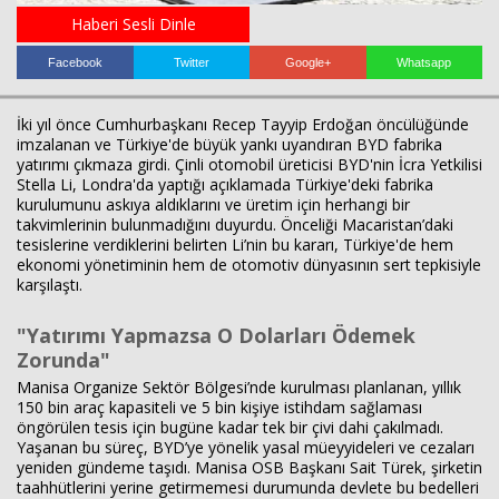
Haberi Sesli Dinle
Facebook
Twitter
Google+
Whatsapp
Haberin Doğru Adresi.
İki yıl önce Cumhurbaşkanı Recep Tayyip Erdoğan öncülüğünde
imzalanan ve Türkiye'de büyük yankı uyandıran BYD fabrika
yatırımı çıkmaza girdi. Çinli otomobil üreticisi BYD'nin İcra Yetkilisi
Stella Li, Londra'da yaptığı açıklamada Türkiye'deki fabrika
kurulumunu askıya aldıklarını ve üretim için herhangi bir
takvimlerinin bulunmadığını duyurdu. Önceliği Macaristan’daki
tesislerine verdiklerini belirten Li’nin bu kararı, Türkiye'de hem
ekonomi yönetiminin hem de otomotiv dünyasının sert tepkisiyle
karşılaştı.
"Yatırımı Yapmazsa O Dolarları Ödemek
Zorunda"
Manisa Organize Sektör Bölgesi’nde kurulması planlanan, yıllık
150 bin araç kapasiteli ve 5 bin kişiye istihdam sağlaması
öngörülen tesis için bugüne kadar tek bir çivi dahi çakılmadı.
Yaşanan bu süreç, BYD’ye yönelik yasal müeyyideleri ve cezaları
yeniden gündeme taşıdı. Manisa OSB Başkanı Sait Türek, şirketin
taahhütlerini yerine getirmemesi durumunda devlete bu bedelleri