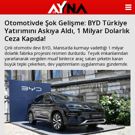
almanya
chat
ANASAYFA
sohbet
cinsel
Otomotivde Şok Gelişme: BYD Türkiye
KATEGORİLER
sohbet
Yatırımını Askıya Aldı, 1 Milyar Dolarlık
sohbet
mobil
Ceza Kapıda!
YAZARLAR
sohbet
islami
Çinli otomotiv devi BYD, Manisa’da kurmayı vadettiği 1 milyar
sohbetler
ANKETLER
dolarlık fabrika projesini resmen durdurdu. Teşvik imkanlarından
yararlanarak vergiden muaf binlerce araç satan şirketin kararı
büyük tepki çekerken, dev yaptırımların uygulanması gündemde.
FOTO GALERİ
VİDEO GALERİ
KÜNYE
İLETİŞİM