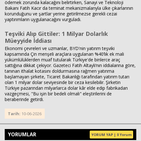
ödemek zorunda kalacağını belirtirken, Sanayi ve Teknoloji
Bakanı Fatih Kacır da teminat mekanizmalarıyla ülke çıkarlarının
korunduğunu ve şartlar yerine getirilmezse gerekli cezai
yaptırımların uygulanacağını vurguladı.
Teşviki Alıp Gittiler: 1 Milyar Dolarlık
Müeyyide İddiası
Ekonomi çevreleri ve uzmanlar, BYD'nin yatırım teşviki
kapsamında Çin menşeli araçlara uygulanan %40’lık ek mali
yükümlülüklerden muaf tutularak Türkiye'de binlerce araç
sattığına dikkat çekiyor. Gazeteci Fatih Altaylı’nın iddialarına göre,
tanınan ithalat kotasını doldurmasına rağmen yatırıma
başlamayan şirkete, Ticaret Bakanlığı tarafından yatırım tutarı
olan 1 milyar dolar seviyesinde bir ceza kesilebilir. Şirketin
Türkiye pazarından milyarlarca dolar kâr elde edip fabrikadan
vazgeçmesi, "Bu işin bir bedeli olmalı" eleştirilerini de
beraberinde getirdi.
Tarih:
10-06-2026
YORUMLAR
YORUM YAP | 0 Yorum