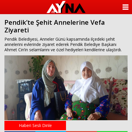
almanya
chat
ANASAYFA
sohbet
cinsel
Pendik’te Şehit Annelerine Vefa
KATEGORİLER
sohbet
Ziyareti
sohbet
mobil
YAZARLAR
Pendik Belediyesi, Anneler Günü kapsamında ilçedeki şehit
sohbet
annelerini evlerinde ziyaret ederek Pendik Belediye Başkanı
islami
Ahmet Cin’in selamlarını ve özel hediyeleri kendilerine ulaştırdı.
sohbetler
ANKETLER
FOTO GALERİ
VİDEO GALERİ
KÜNYE
İLETİŞİM
Haberi Sesli Dinle