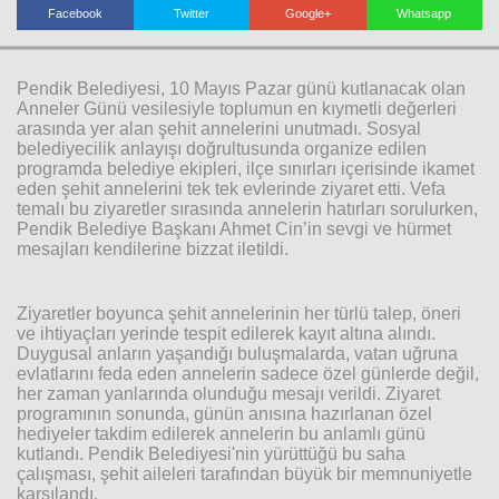
Facebook
Twitter
Google+
Whatsapp
Haberin Doğru Adresi.
Pendik Belediyesi, 10 Mayıs Pazar günü kutlanacak olan
Anneler Günü vesilesiyle toplumun en kıymetli değerleri
arasında yer alan şehit annelerini unutmadı. Sosyal
belediyecilik anlayışı doğrultusunda organize edilen
programda belediye ekipleri, ilçe sınırları içerisinde ikamet
eden şehit annelerini tek tek evlerinde ziyaret etti. Vefa
temalı bu ziyaretler sırasında annelerin hatırları sorulurken,
Pendik Belediye Başkanı Ahmet Cin’in sevgi ve hürmet
mesajları kendilerine bizzat iletildi.
Ziyaretler boyunca şehit annelerinin her türlü talep, öneri
ve ihtiyaçları yerinde tespit edilerek kayıt altına alındı.
Duygusal anların yaşandığı buluşmalarda, vatan uğruna
evlatlarını feda eden annelerin sadece özel günlerde değil,
her zaman yanlarında olunduğu mesajı verildi. Ziyaret
programının sonunda, günün anısına hazırlanan özel
hediyeler takdim edilerek annelerin bu anlamlı günü
kutlandı. Pendik Belediyesi'nin yürüttüğü bu saha
çalışması, şehit aileleri tarafından büyük bir memnuniyetle
karşılandı.