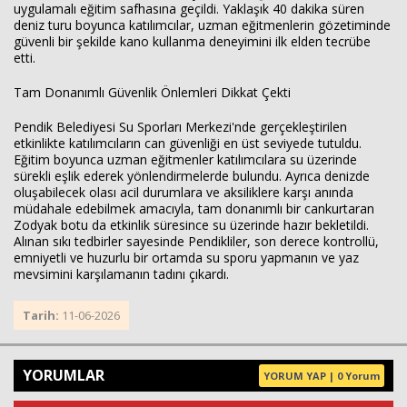
uygulamalı eğitim safhasına geçildi. Yaklaşık 40 dakika süren
deniz turu boyunca katılımcılar, uzman eğitmenlerin gözetiminde
güvenli bir şekilde kano kullanma deneyimini ilk elden tecrübe
etti.
Tam Donanımlı Güvenlik Önlemleri Dikkat Çekti
Pendik Belediyesi Su Sporları Merkezi'nde gerçekleştirilen
etkinlikte katılımcıların can güvenliği en üst seviyede tutuldu.
Eğitim boyunca uzman eğitmenler katılımcılara su üzerinde
sürekli eşlik ederek yönlendirmelerde bulundu. Ayrıca denizde
oluşabilecek olası acil durumlara ve aksiliklere karşı anında
müdahale edebilmek amacıyla, tam donanımlı bir cankurtaran
Zodyak botu da etkinlik süresince su üzerinde hazır bekletildi.
Alınan sıkı tedbirler sayesinde Pendikliler, son derece kontrollü,
emniyetli ve huzurlu bir ortamda su sporu yapmanın ve yaz
mevsimini karşılamanın tadını çıkardı.
Tarih:
11-06-2026
YORUMLAR
YORUM YAP | 0 Yorum