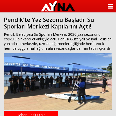
almanya
chat
ANASAYFA
sohbet
cinsel
Pendik'te Yaz Sezonu Başladı: Su
KATEGORİLER
sohbet
Sporları Merkezi Kapılarını Açtı!
sohbet
mobil
YAZARLAR
Pendik Belediyesi Su Sporları Merkezi, 2026 yaz sezonunu
sohbet
coşkulu bir kano etkinliğiyle açtı. PenCR Güzelyalı Sosyal Tesisleri
islami
yanındaki merkezde, uzman eğitmenler eşliğinde hem teorik
sohbetler
ANKETLER
hem de uygulamalı eğitim alan vatandaşlar denizin tadını çıkardı.
FOTO GALERİ
VİDEO GALERİ
KÜNYE
İLETİŞİM
Haberi Sesli Dinle