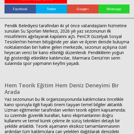
Facebook
Twitter
Google+
Whatsapp
Haberin Doğru Adresi.
Pendik Belediyesi tarafından iki yıl önce vatandaşların hizmetine
sunulan Su Sporları Merkezi, 2026 yılı yaz sezonunun ilk
misafirlerini ağırlayarak kapılarını açtı. PenCR Güzelyalı Sosyal
Tesisleri’nin hemen bitişiğinde yer alan ve ilçenin denizle buluşma
noktalarından biri haline gelen merkezde, sezonun açılışına özel
heyecan verici bir kano etkinliği düzenlendi. Pendiklilerin yoğun
ilgi gösterdiği etkinlikte katılımcılar, Marmara Denizi'nin serin
sularında spor yapmanın keyfini yaşadı.
Hem Teorik Eğitim Hem Deniz Deneyimi Bir
Arada
Yaz sezonunun bu ilk organizasyonunda katılımcılara öncelikle
kano sporuyla ilgili hayati önem taşıyan temel bilgiler aktarıldı.
Uzman eğitmenler tarafından verilen teorik eğitim kapsamında;
su üzerinde güvenlik kuralları, kano ekipmanlarının doğru
kullanımı ve temel kürek çekme ile sürüş teknikleri detaylı bir
şekilde anlatıldı. Teorik aşamanın eksiksiz tamamlanmasının
ardından tüm katılımcılara can yelekleri dağıtılarak denizdeki