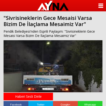
almanya
chat
ANASAYFA
sohbet
cinsel
"Sivrisineklerin Gece Mesaisi Varsa
KATEGORİLER
sohbet
Bizim De İlaçlama Mesaimiz Var"
sohbet
mobil
YAZARLAR
Pendik Belediyesi'nden Esprili Paylaşım: "Sivrisineklerin Gece
sohbet
Mesaisi Varsa Bizim De İlaçlama Mesaimiz Var"
islami
sohbetler
ANKETLER
FOTO GALERİ
VİDEO GALERİ
KÜNYE
İLETİŞİM
Haberi Sesli Dinle
Facebook
Twitter
Google+
Whatsapp