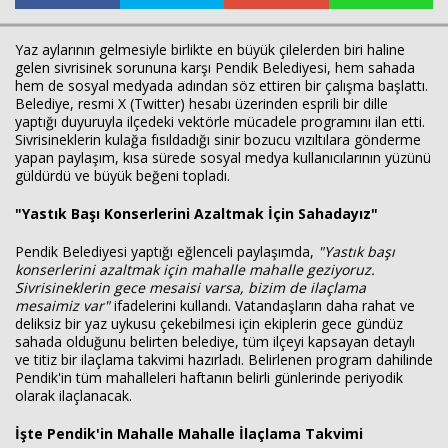
Yaz aylarının gelmesiyle birlikte en büyük çilelerden biri haline
Haberin Doğru Adresi.
gelen sivrisinek sorununa karşı Pendik Belediyesi, hem sahada
hem de sosyal medyada adından söz ettiren bir çalışma başlattı.
Belediye, resmi X (Twitter) hesabı üzerinden esprili bir dille
yaptığı duyuruyla ilçedeki vektörle mücadele programını ilan etti.
Sivrisineklerin kulağa fısıldadığı sinir bozucu vızıltılara gönderme
yapan paylaşım, kısa sürede sosyal medya kullanıcılarının yüzünü
güldürdü ve büyük beğeni topladı.
"Yastık Başı Konserlerini Azaltmak İçin Sahadayız"
Pendik Belediyesi yaptığı eğlenceli paylaşımda,
"Yastık başı
konserlerini azaltmak için mahalle mahalle geziyoruz.
Sivrisineklerin gece mesaisi varsa, bizim de ilaçlama
mesaimiz var"
ifadelerini kullandı. Vatandaşların daha rahat ve
deliksiz bir yaz uykusu çekebilmesi için ekiplerin gece gündüz
sahada olduğunu belirten belediye, tüm ilçeyi kapsayan detaylı
ve titiz bir ilaçlama takvimi hazırladı. Belirlenen program dahilinde
Pendik'in tüm mahalleleri haftanın belirli günlerinde periyodik
olarak ilaçlanacak.
İşte Pendik'in Mahalle Mahalle İlaçlama Takvimi