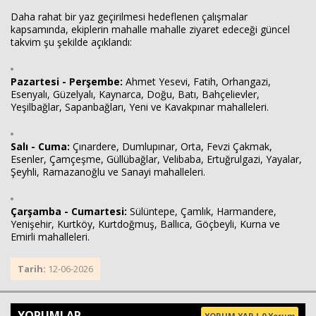
Daha rahat bir yaz geçirilmesi hedeflenen çalışmalar
kapsamında, ekiplerin mahalle mahalle ziyaret edeceği güncel
takvim şu şekilde açıklandı:
Pazartesi - Perşembe:
Ahmet Yesevi, Fatih, Orhangazi,
Esenyalı, Güzelyalı, Kaynarca, Doğu, Batı, Bahçelievler,
Yeşilbağlar, Sapanbağları, Yeni ve Kavakpınar mahalleleri.
Salı - Cuma:
Çınardere, Dumlupınar, Orta, Fevzi Çakmak,
Esenler, Çamçeşme, Güllübağlar, Velibaba, Ertuğrulgazi, Yayalar,
Şeyhli, Ramazanoğlu ve Sanayi mahalleleri.
Çarşamba - Cumartesi:
Sülüntepe, Çamlık, Harmandere,
Yenişehir, Kurtköy, Kurtdoğmuş, Ballıca, Göçbeyli, Kurna ve
Emirli mahalleleri.
Tarih:
12-06-2026
YORUMLAR
YORUM YAP | 0 Yorum