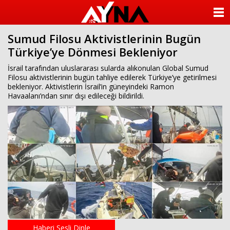
almanya
chat
ANASAYFA
sohbet
cinsel
Sumud Filosu Aktivistlerinin Bugün
KATEGORİLER
sohbet
Türkiye’ye Dönmesi Bekleniyor
sohbet
mobil
YAZARLAR
İsrail tarafından uluslararası sularda alıkonulan Global Sumud
sohbet
Filosu aktivistlerinin bugün tahliye edilerek Türkiye’ye getirilmesi
islami
bekleniyor. Aktivistlerin İsrail’in güneyindeki Ramon
sohbetler
ANKETLER
Havaalanı’ndan sınır dışı edileceği bildirildi.
FOTO GALERİ
VİDEO GALERİ
KÜNYE
İLETİŞİM
Haberi Sesli Dinle