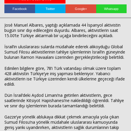
Facebook
Twitter
Google+
Whatsapp
Haberin Doğru Adresi.
José Manuel Albares
, yaptığı açıklamada 44 İspanyol aktivistin
bugün sınır dışı edileceğini duyurdu. Albares, aktivistlerin saat
15.00’te Türkiye aktarmalı bir uçağa bindirileceğini açıkladı.
İsrail’in uluslararası sularda müdahale ederek alıkoyduğu
Global
Sumud Filosu
aktivistlerinin tahliye işlemlerinin İsrail’in güneyinde
bulunan Ramon Havaalanı üzerinden gerçekleştirileceği belirtildi.
Edinilen bilgilere göre, 78’i Türk vatandaşı olmak üzere toplam
428 aktivistin Türkiye’ye iniş yapması bekleniyor. Yabancı
aktivistlerin ise Türkiye üzerinden kendi ülkelerine geçeceği ifade
edildi.
Dün İsrail’deki Aşdod Limanı’na getirilen aktivistlerin, gece
saatlerinde Kitsiyot Hapishanesi’ne nakledildiği öğrenildi. Tahliye
ve sınır dışı işlemlerinin burada tamamlandığı belirtildi.
Gazze’ye yönelik ablukaya dikkat çekmek amacıyla yola çıkan
Sumud Filosu’na yönelik müdahale uluslararası kamuoyunda
geniş yankı uyandırırken, aktivistlerin sağlık durumlarının takip