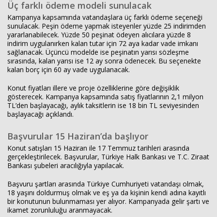
Üç farklı ödeme modeli sunulacak
Kampanya kapsamında vatandaşlara üç farklı ödeme seçeneği
sunulacak. Peşin ödeme yapmak isteyenler yüzde 25 indirimden
yararlanabilecek. Yüzde 50 peşinat ödeyen alıcılara yüzde 8
indirim uygulanırken kalan tutar için 72 aya kadar vade imkanı
sağlanacak. Üçüncü modelde ise peşinatın yarısı sözleşme
sırasında, kalan yarısı ise 12 ay sonra ödenecek. Bu seçenekte
kalan borç için 60 ay vade uygulanacak.
Konut fiyatları illere ve proje özelliklerine göre değişiklik
gösterecek. Kampanya kapsamında satış fiyatlarının 2,1 milyon
TL’den başlayacağı, aylık taksitlerin ise 18 bin TL seviyesinden
başlayacağı açıklandı.
Başvurular 15 Haziran’da başlıyor
Konut satışları 15 Haziran ile 17 Temmuz tarihleri arasında
gerçekleştirilecek. Başvurular,
Türkiye Halk Bankası
ve
T.C. Ziraat
Bankası
şubeleri aracılığıyla yapılacak.
Başvuru şartları arasında Türkiye Cumhuriyeti vatandaşı olmak,
18 yaşını doldurmuş olmak ve eş ya da kişinin kendi adına kayıtlı
bir konutunun bulunmaması yer alıyor. Kampanyada gelir şartı ve
ikamet zorunluluğu aranmayacak.