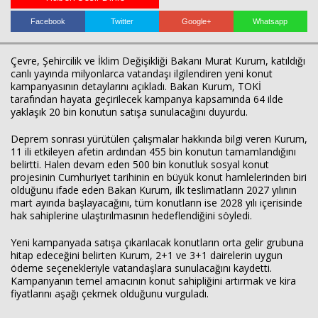
Facebook
Twitter
Google+
Whatsapp
Haberin Doğru Adresi.
Çevre, Şehircilik ve İklim Değişikliği Bakanı
Murat Kurum
, katıldığı
canlı yayında milyonlarca vatandaşı ilgilendiren yeni konut
kampanyasının detaylarını açıkladı. Bakan Kurum, TOKİ
tarafından hayata geçirilecek kampanya kapsamında 64 ilde
yaklaşık 20 bin konutun satışa sunulacağını duyurdu.
Deprem sonrası yürütülen çalışmalar hakkında bilgi veren Kurum,
11 ili etkileyen afetin ardından 455 bin konutun tamamlandığını
belirtti. Halen devam eden 500 bin konutluk sosyal konut
projesinin Cumhuriyet tarihinin en büyük konut hamlelerinden biri
olduğunu ifade eden Bakan Kurum, ilk teslimatların 2027 yılının
mart ayında başlayacağını, tüm konutların ise 2028 yılı içerisinde
hak sahiplerine ulaştırılmasının hedeflendiğini söyledi.
Yeni kampanyada satışa çıkarılacak konutların orta gelir grubuna
hitap edeceğini belirten Kurum, 2+1 ve 3+1 dairelerin uygun
ödeme seçenekleriyle vatandaşlara sunulacağını kaydetti.
Kampanyanın temel amacının konut sahipliğini artırmak ve kira
fiyatlarını aşağı çekmek olduğunu vurguladı.