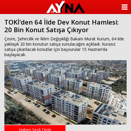
almanya
chat
ANASAYFA
sohbet
cinsel
TOKİ’den 64 İlde Dev Konut Hamlesi:
KATEGORİLER
sohbet
20 Bin Konut Satışa Çıkıyor
sohbet
mobil
YAZARLAR
Çevre, Şehircilik ve İklim Değişikliği Bakanı Murat Kurum, 64 ilde
sohbet
yaklaşık 20 bin konutun satışa sunulacağını açıkladı. Kurasız
islami
satışa çıkarılacak konutlar için başvurular 15 Haziran’da
sohbetler
ANKETLER
başlayacak.
FOTO GALERİ
VİDEO GALERİ
KÜNYE
İLETİŞİM
Haberi Sesli Dinle