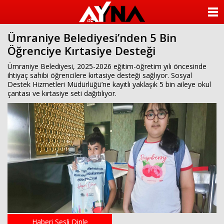
almanya
chat
ANASAYFA
sohbet
cinsel
Ümraniye Belediyesi’nden 5 Bin
KATEGORİLER
sohbet
Öğrenciye Kırtasiye Desteği
sohbet
mobil
YAZARLAR
Ümraniye Belediyesi, 2025-2026 eğitim-öğretim yılı öncesinde
sohbet
ihtiyaç sahibi öğrencilere kırtasiye desteği sağlıyor. Sosyal
islami
Destek Hizmetleri Müdürlüğü’ne kayıtlı yaklaşık 5 bin aileye okul
sohbetler
ANKETLER
çantası ve kırtasiye seti dağıtılıyor.
FOTO GALERİ
VİDEO GALERİ
KÜNYE
İLETİŞİM
Haberi Sesli Dinle