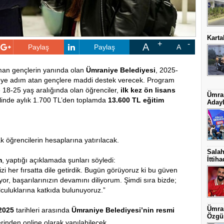
Karta
A
Paylaş
Paylaş
A
aman gençlerin yanında olan
Ümraniye Belediyesi
, 2025-
eye adım atan gençlere maddi destek verecek. Program
18-25 yaş aralığında olan öğrenciler,
ilk kez ön lisans
Ümran
inde aylık 1.700 TL’den toplamda
13.600 TL eğitim
Adayl
k öğrencilerin hesaplarına yatırılacak.
Salah
İttih
m
, yaptığı açıklamada şunları söyledi:
i her fırsatta dile getirdik. Bugün görüyoruz ki bu güven
yor, başarılarınızın devamını diliyorum. Şimdi sıra bizde;
lculuklarına katkıda bulunuyoruz.”
Ümran
 2025
tarihleri arasında
Ümraniye Belediyesi’nin resmi
Özgün
rinden online olarak yapılabilecek.