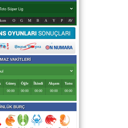
akım
O
G
M
B
A
Y
P
AV
MAZ VAKİTLERİ
k
Güneş
Öğle
İkindi
Akşam
Yatsı
00:00
00:00
00:00
00:00
00:00
NLÜK BURÇ