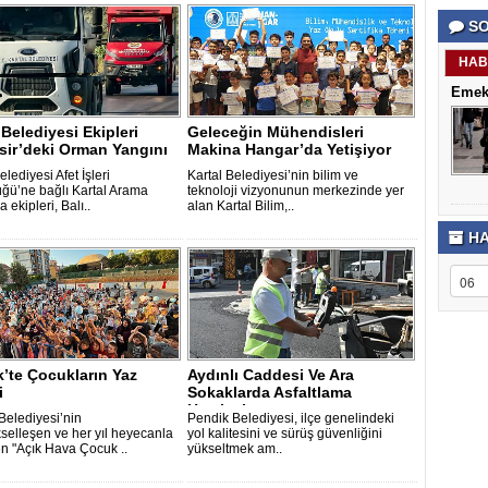
porno
Genel
SO
izle
Hesap
antalya
Türkiye
escort
şehir
HAB
antalya
rehberi
Emekl
escort
Takviye
antalya
karşılaşt
escort
 Belediyesi Ekipleri
Geleceğin Mühendisleri
bursa
sir’deki Orman Yangını
Makina Hangar’da Yetişiyor
escort
elediyesi Afet İşleri
Kartal Belediyesi’nin bilim ve
bursa
ğü’ne bağlı Kartal Arama
teknoloji vizyonunun merkezinde yer
escort
 ekipleri, Balı..
alan Kartal Bilim,..
alanya
escort
HA
’te Çocukların Yaz
Aydınlı Caddesi Ve Ara
i
Sokaklarda Asfaltlama
Hamlesi
Belediyesi’nin
Pendik Belediyesi, ilçe genelindeki
selleşen ve her yıl heyecanla
yol kalitesini ve sürüş güvenliğini
n "Açık Hava Çocuk ..
yükseltmek am..