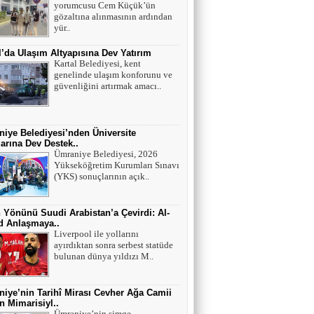
yorumcusu Cem Küçük’ün
Mutant virüsler tam aşılanmış kişileri tehdit
gözaltına alınmasının ardından
eder mi?
yür..
l’da Ulaşım Altyapısına Dev Yatırım
Asiye UMUT
Kartal Belediyesi, kent
genelinde ulaşım konforunu ve
YAŞ ve BAŞ 54
güvenliğini artırmak amacı..
Yavuz ŞİMŞEK
iye Belediyesi’nden Üniversite
arına Dev Destek..
Tek cümle 281 kelime...
Ümraniye Belediyesi, 2026
Yükseköğretim Kurumları Sınavı
(YKS) sonuçlarının açık..
 Yönünü Suudi Arabistan’a Çevirdi: Al-
ad Anlaşmaya..
Liverpool ile yollarını
ayırdıktan sonra serbest statüde
bulunan dünya yıldızı M..
iye’nin Tarihî Mirası Cevher Ağa Camii
 Mimarisiyl..
Ümraniye’nin simge