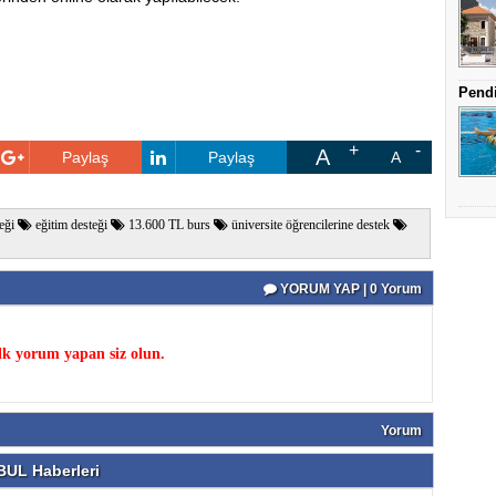
Pendi
A
Paylaş
Paylaş
A
eği
eğitim desteği
13.600 TL burs
üniversite öğrencilerine destek
YORUM YAP | 0 Yorum
k yorum yapan siz olun.
Yorum
UL Haberleri