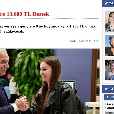
YA
ere 13.600 TL Destek
kez yerleşen gençlere 8 ay boyunca aylık 1.700 TL olmak
ği sağlayacak.
Tarih:
17-09-2025 11:35
ÇO
BUG
Gözal
Günd