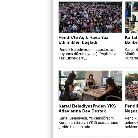
Pendik'te Açık Hava Yaz
Kartal
Etkinlikleri başladı
Balıke
İçin..
Pendik Belediyesi'nin ağustos ayı
Kartal B
boyunca düzenleyeceği "Açık Hava
Müdürlü
Yaz Etkinlikleri",..
Kurtarma
Kartal Belediyesi’nden YKS
Pendik
Adaylarına Dev Destek
Neşes
Kartal Belediyesi, Yükseköğretim
Pendik 
Kurumları Sınavı (YKS) maratonunu
gelenek
geride bırakan ada..
beklene