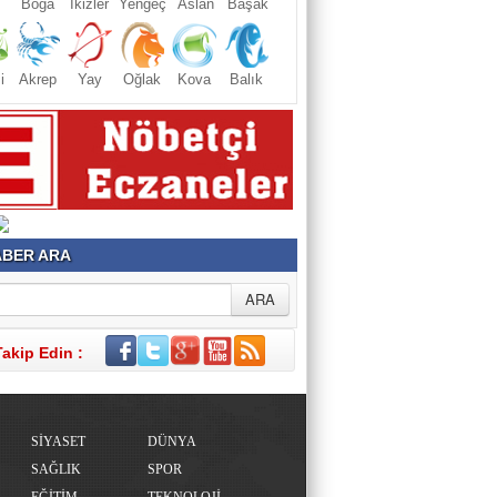
Boğa
İkizler
Yengeç
Aslan
Başak
i
Akrep
Yay
Oğlak
Kova
Balık
BER ARA
Takip Edin :
SİYASET
DÜNYA
SAĞLIK
SPOR