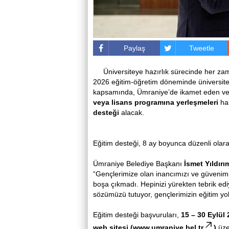
Paylaş
Tweetle
Üniversiteye hazırlık sürecinde her z
2026 eğitim-öğretim döneminde üniversit
kapsamında, Ümraniye’de ikamet eden ve 
veya lisans programına yerleşmeleri
hal
desteği
alacak.
Eğitim desteği, 8 ay boyunca düzenli olara
Ümraniye Belediye Başkanı
İsmet Yıldırı
“Gençlerimize olan inancımızı ve güvenimiz
boşa çıkmadı. Hepinizi yürekten tebrik edi
sözümüzü tutuyor, gençlerimizin eğitim yo
Eğitim desteği başvuruları,
15 – 30 Eylül
web sitesi (
www.umraniye.bel.tr
)
üze