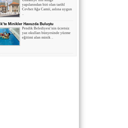
yapılarından biri olan tarihî
Cevher Ağa Camii, aslına uygun
..
k’te Minikler Havuzda Buluştu
Pendik Belediyesi’nin ücretsiz
yaz okulları bünyesinde yüzme
eğitimi alan minik ..