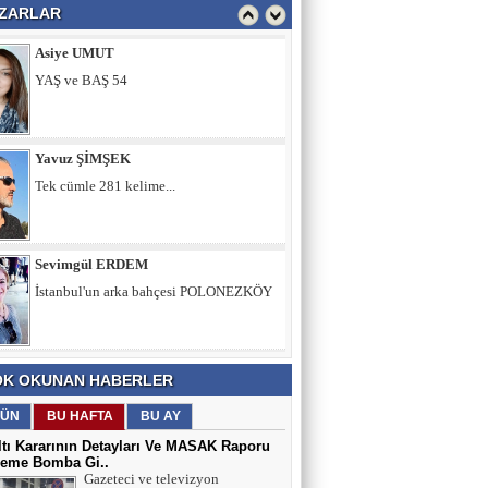
ZARLAR
Yavuz ŞİMŞEK
Tek cümle 281 kelime...
Sevimgül ERDEM
İstanbul'un arka bahçesi POLONEZKÖY
Ömer ERDEM
Memura Çifte İkramiye, Emekliye Sabır
Tavsiyesi mi?
Fatih Şimşek
K OKUNAN HABERLER
Z Kuşağını Anlamak
ÜN
BU HAFTA
BU AY
tı Kararının Detayları Ve MASAK Raporu
eme Bomba Gi..
Adnan Can ATAMAN
Gazeteci ve televizyon