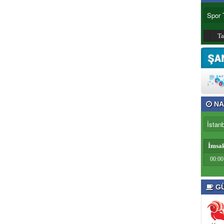
T
NA
İmsa
00:00
GÜ