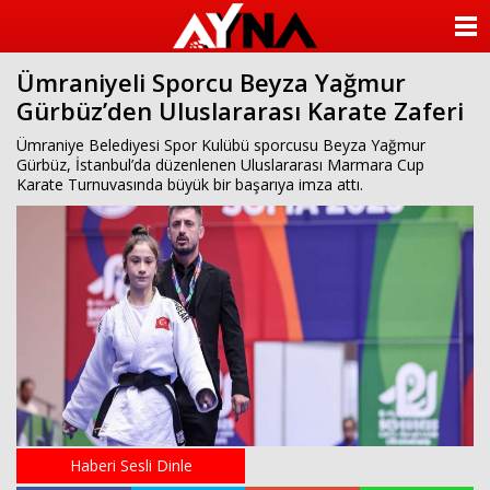
almanya
chat
ANASAYFA
sohbet
cinsel
Ümraniyeli Sporcu Beyza Yağmur
KATEGORİLER
sohbet
Gürbüz’den Uluslararası Karate Zaferi
sohbet
mobil
YAZARLAR
Ümraniye Belediyesi Spor Kulübü sporcusu Beyza Yağmur
sohbet
Gürbüz, İstanbul’da düzenlenen Uluslararası Marmara Cup
islami
Karate Turnuvasında büyük bir başarıya imza attı.
sohbetler
ANKETLER
FOTO GALERİ
VİDEO GALERİ
KÜNYE
İLETİŞİM
Haberi Sesli Dinle