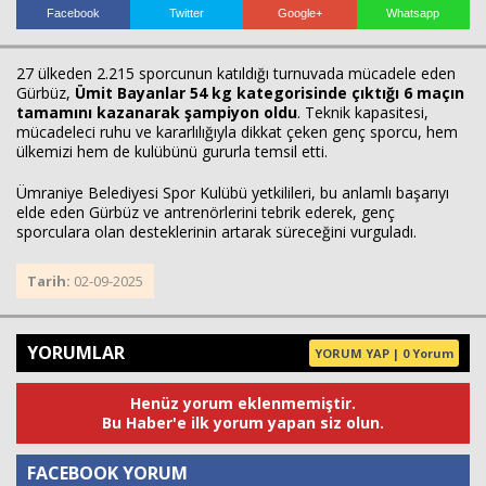
Facebook
Twitter
Google+
Whatsapp
Haberin Doğru Adresi.
27 ülkeden 2.215 sporcunun katıldığı turnuvada mücadele eden
Gürbüz,
Ümit Bayanlar 54 kg kategorisinde çıktığı 6 maçın
tamamını kazanarak şampiyon oldu
. Teknik kapasitesi,
mücadeleci ruhu ve kararlılığıyla dikkat çeken genç sporcu, hem
ülkemizi hem de kulübünü gururla temsil etti.
Ümraniye Belediyesi Spor Kulübü yetkilileri, bu anlamlı başarıyı
elde eden Gürbüz ve antrenörlerini tebrik ederek, genç
sporculara olan desteklerinin artarak süreceğini vurguladı.
Tarih:
02-09-2025
YORUMLAR
YORUM YAP | 0 Yorum
Henüz yorum eklenmemiştir.
Bu Haber'e ilk yorum yapan siz olun.
FACEBOOK YORUM