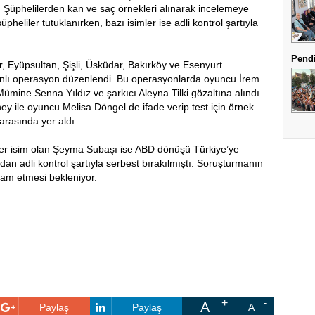
i. Şüphelilerden kan ve saç örnekleri alınarak incelemeye
eliler tutuklanırken, bazı isimler ise adli kontrol şartıyla
Pendi
, Eyüpsultan, Şişli, Üsküdar, Bakırköy ve Esenyurt
anlı operasyon düzenlendi. Bu operasyonlarda oyuncu İrem
mine Senna Yıldız ve şarkıcı Aleyna Tilki gözaltına alındı.
 ile oyuncu Melisa Döngel de ifade verip test için örnek
arasında yer aldı.
ğer isim olan Şeyma Subaşı ise ABD dönüşü Türkiye’ye
ndan adli kontrol şartıyla serbest bırakılmıştı. Soruşturmanın
vam etmesi bekleniyor.
A
Paylaş
Paylaş
A