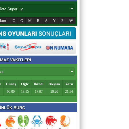
akım
O
G
M
B
A
Y
P
AV
MAZ VAKİTLERİ
k
Güneş
Öğle
İkindi
Akşam
Yatsı
06:00
13:15
17:07
20:20
21:54
NLÜK BURÇ