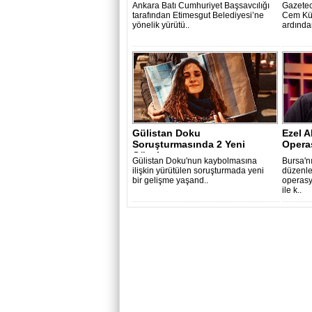
Bomba
Ankara Batı Cumhuriyet Başsavcılığı
Gazetec
tarafından Etimesgut Belediyesi’ne
Cem Küç
yönelik yürütü..
ardından
Gülistan Doku
Ezel 
Soruşturmasında 2 Yeni
Opera
Gözaltı
Gülistan Doku'nun kaybolmasına
Bursa'n
ilişkin yürütülen soruşturmada yeni
düzenl
bir gelişme yaşand..
operas
ile k..