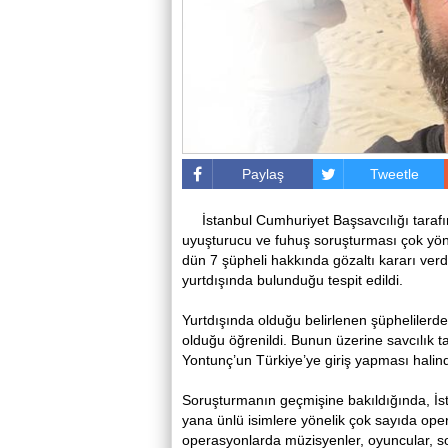
Paylaş
Tweetle
İstanbul Cumhuriyet Başsavcılığı tara
uyuşturucu ve fuhuş soruşturması çok yön
dün 7 şüpheli hakkında gözaltı kararı ver
yurtdışında bulunduğu tespit edildi.
Yurtdışında olduğu belirlenen şüpheliler
olduğu öğrenildi. Bunun üzerine savcılık 
Yontunç’un Türkiye’ye giriş yapması halind
Soruşturmanın geçmişine bakıldığında, İst
yana ünlü isimlere yönelik çok sayıda op
operasyonlarda müzisyenler, oyuncular, so