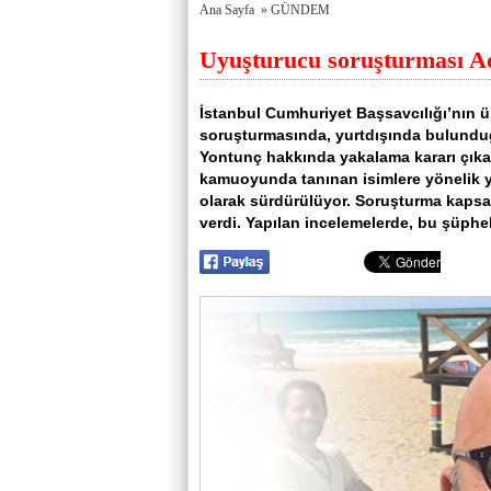
porno
Genel
Ana Sayfa
»
GÜNDEM
izle
Hesap
antalya
Türkiye
Uyuşturucu soruşturması 
escort
şehir
antalya
rehberi
escort
Takviye
antalya
karşılaştırmaları
İstanbul Cumhuriyet Başsavcılığı’nın 
escort
soruşturmasında, yurtdışında bulundu
bursa
escort
Yontunç hakkında yakalama kararı çıkar
bursa
kamuoyunda tanınan isimlere yönelik 
escort
olarak sürdürülüyor. Soruşturma kapsam
alanya
escort
verdi. Yapılan incelemelerde, bu şüphe