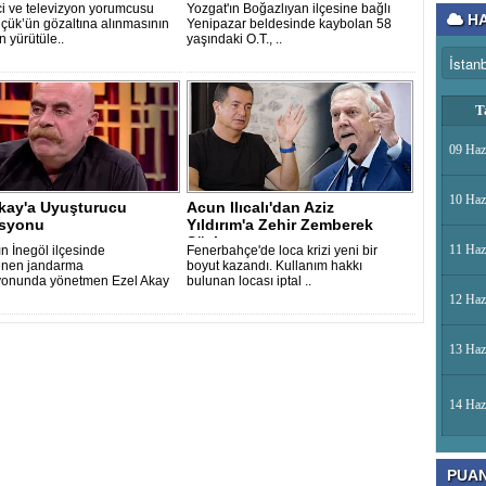
 Gi..
i ve televizyon yorumcusu
Yozgat'ın Boğazlıyan ilçesine bağlı
HA
ük’ün gözaltına alınmasının
Yenipazar beldesinde kaybolan 58
 yürütüle..
yaşındaki O.T., ..
T
09 Haz
10 Haz
Akay'a Uyuşturucu
Acun Ilıcalı'dan Aziz
syonu
Yıldırım'a Zehir Zemberek
Sözler
11 Haz
ın İnegöl ilçesinde
Fenerbahçe'de loca krizi yeni bir
enen jandarma
boyut kazandı. Kullanım hakkı
yonunda yönetmen Ezel Akay
bulunan locası iptal ..
12 Haz
13 Haz
14 Haz
PUA