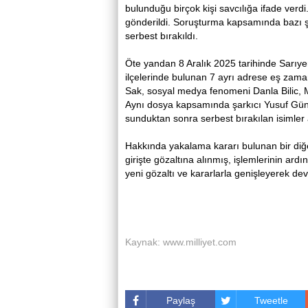
bulunduğu birçok kişi savcılığa ifade verd
gönderildi. Soruşturma kapsamında bazı şüph
serbest bırakıldı.
Öte yandan 8 Aralık 2025 tarihinde Sarıyer
ilçelerinde bulunan 7 ayrı adrese eş zam
Sak, sosyal medya fenomeni Danla Bilic, Mü
Aynı dosya kapsamında şarkıcı Yusuf Güney
sunduktan sonra serbest bırakılan isimler 
Hakkında yakalama kararı bulunan bir di
girişte gözaltına alınmış, işlemlerinin ardı
yeni gözaltı ve kararlarla genişleyerek de
Kaynak: www.milliyet.com
Paylaş
Tweetle