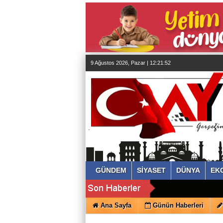
almanya
chat
sohbet
cinsel
sohbet
sohbet
mobil
sohbet
9 Ağustos 2026, Pazar | 12:21:53
islami
sohbetler
GÜNDEM
SİYASET
DÜNYA
EK
Ana Sayfa
Günün Haberleri