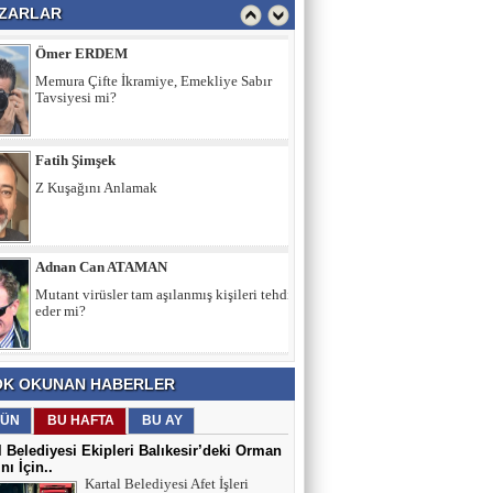
ZARLAR
Ömer ERDEM
Memura Çifte İkramiye, Emekliye Sabır
Tavsiyesi mi?
Fatih Şimşek
Z Kuşağını Anlamak
Adnan Can ATAMAN
Mutant virüsler tam aşılanmış kişileri tehdit
eder mi?
Asiye UMUT
K OKUNAN HABERLER
YAŞ ve BAŞ 54
ÜN
BU HAFTA
BU AY
l Belediyesi Ekipleri Balıkesir’deki Orman
nı İçin..
Yavuz ŞİMŞEK
Kartal Belediyesi Afet İşleri