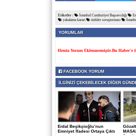
Etiketler :
İstanbul Cumhuriyet Başsavcılığı
Es
yakalama kararı
ünlüler soruşturması
İstanb
YORUMLAR
Henüz Yorum Eklenmemiştir.Bu Haber'e il
FACEBOOK YORUM
İLGİNİZİ ÇEKEBİLECEK DİĞER GÜNDE
Erdal Beşikçioğlu’nun
Gözalt
Emniyet İfadesi Ortaya Çıktı
MASA