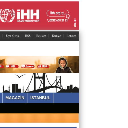
Adnan Can ATAMAN
l
Üye Girişi
RSS
Reklam
Künye
İletisim
Mutant virüsler tam aşılanmış kişileri tehdit
eder mi?
Asiye UMUT
YAŞ ve BAŞ 54
Yavuz ŞİMŞEK
Tek cümle 281 kelime...
MAGAZİN
İSTANBUL
Sevimgül ERDEM
İstanbul'un arka bahçesi POLONEZKÖY