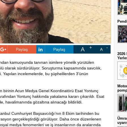
Pendi
A
Paylaş
Paylaş
A
2026 
Yerle
fından kamuoyunda tanınan isimlere yönelik yürütülen
lü olarak sürdürülüyor. Soruşturma kapsamında savcılık,
di. Yapılan incelemelerde, bu şüphelilerden 3’ünün
Motor
pomp
den birinin Acun Medya Genel Koordinatörü Esat Yontunç
tarafından Yontunç hakkında yakalama kararı çıkarıldı. Esat
e, havalimanında gözaltına alınacağı bildirildi.
anbul Cumhuriyet Başsavcılığı’nın 8 Ekim tarihinden bu
Ümran
erasyon gerçekleştirdiği görülüyor. Daha önce düzenlenen
uyarı
syal medya fenomenleri ve iş insanlarının da aralarında