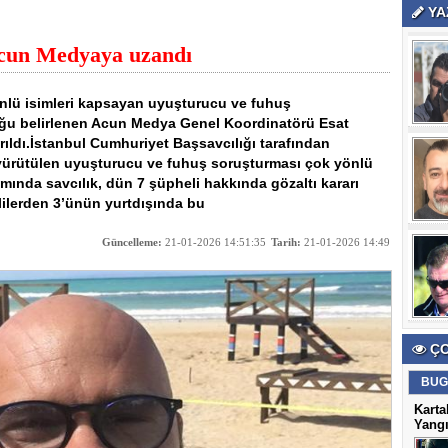
YA
Acun Medyaya uzandı
ünlü isimleri kapsayan uyuşturucu ve fuhuş
ğu belirlenen Acun Medya Genel Koordinatörü Esat
ıldı.İstanbul Cumhuriyet Başsavcılığı tarafından
yürütülen uyuşturucu ve fuhuş soruşturması çok yönlü
ında savcılık, dün 7 şüpheli hakkında gözaltı kararı
lilerden 3’ünün yurtdışında bu
Güncelleme:
21-01-2026 14:51:35
Tarih:
21-01-2026 14:49
ÇO
BUG
Karta
Yangı