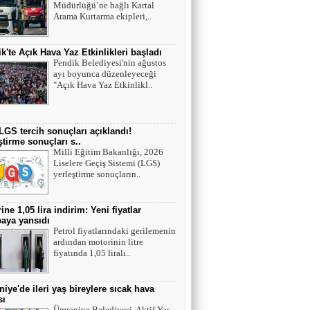
Müdürlüğü’ne bağlı Kartal
Tek cümle 281 kelime...
Arama Kurtarma ekipleri,..
k'te Açık Hava Yaz Etkinlikleri başladı
Pendik Belediyesi'nin ağustos
ayı boyunca düzenleyeceği
"Açık Hava Yaz Etkinlikl..
LGS tercih sonuçları açıklandı!
ştirme sonuçları s..
Milli Eğitim Bakanlığı, 2026
Liselere Geçiş Sistemi (LGS)
yerleştirme sonuçların..
ine 1,05 lira indirim: Yeni fiyatlar
aya yansıdı
Petrol fiyatlarındaki gerilemenin
ardından motorinin litre
fiyatında 1,05 liralı..
iye'de ileri yaş bireylere sıcak hava
sı
Ümraniye Belediyesi, Aktif Yaş