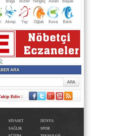
Boğa
İkizler
Yengeç
Aslan
Başak
i
Akrep
Yay
Oğlak
Kova
Balık
BER ARA
Takip Edin :
SİYASET
DÜNYA
SAĞLIK
SPOR