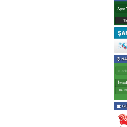
T
NA
İmsa
04:19
GÜ