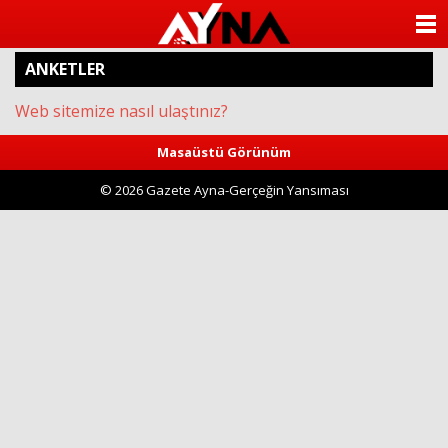
almanya
chat
ANASAYFA
sohbet
cinsel
ANKETLER
KATEGORİLER
sohbet
sohbet
Web sitemize nasıl ulaştınız?
mobil
YAZARLAR
sohbet
islami
Masaüstü Görünüm
sohbetler
ANKETLER
© 2026 Gazete Ayna-Gerçeğin Yansıması
FOTO GALERİ
VİDEO GALERİ
KÜNYE
İLETİŞİM