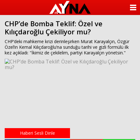
almanya
chat
ANASAYFA
sohbet
cinsel
CHP’de Bomba Teklif: Özel ve
KATEGORİLER
sohbet
Kılıçdaroğlu Çekiliyor mu?
sohbet
mobil
YAZARLAR
CHP’deki mahkeme krizi derinleşirken Murat Karayalçın, Özgür
sohbet
Özel’in Kemal Kılıçdaroğlu’na sunduğu tarihi ve gizli formülü ilk
islami
kez açıkladı: "İkimiz de çekilelim, partiyi Karayalçın yönetsin."
sohbetler
ANKETLER
FOTO GALERİ
VİDEO GALERİ
KÜNYE
İLETİŞİM
Haberi Sesli Dinle