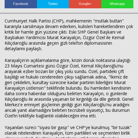
Facebook
Twitter
Google+
Whatsapp
Haberin Doğru Adresi.
Cumhuriyet Halk Partisi (CHP), mahkemenin "mutlak butlan"
kararıyla sarsılmaya devam ederken, kulisleri hareketlendiren çok
kritik bir hamle gün yüzüne çıktı. Eski SHP Genel Başkanı ve
Başbakan Yardımcısı Murat Karayalçın, Özgür Özel ile Kemal
Kılıçdaroğlu arasında geçen gizli telefon diplomasisinin
detaylarını paylaştı.
Karayalçın'ın açıklamalarına göre, krizin doruk noktasına ulaştığı
23 Mayıs Cumartesi günü Özgür Özel, Kemal Kılıçdaroğlu’nu
arayarak ezber bozan bir çıkış yolu sundu. Özel, partideki çift
başlılığı ve hukuki cendereden çıkışı sağlamak adına, "İkimiz de
geri çekilelim, kurultay sürecine kadar partinin liderliğini Murat
Karayalçın üstlensin" teklifinde bulundu. Bu hamleden kendisinin
daha sonra haberdar olduğunu belirten Karayalçın, o günlerde
Kılıçdaroğlu ile arasında yaşanan bir kırgınlığı da dile getirdi. Genel
Merkez'e emniyet güçlerinin girdiği gün Kılıçdaroğlu'nu aradığını
ancak yanıt alamadığını belirten tecrübeli siyasetçi, bu durumun
Özel’in teklifiyle bağlantılı olabileceğini ima etti.
Yaşanılan süreci "siyasi bir gasp" ve CHP'ye kurulmuş "bir tuzak"
olarak nitelendiren Karayalçın, tüm partilileri ve seçmenleri birlik