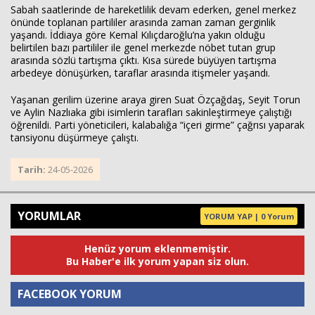
Sabah saatlerinde de hareketlilik devam ederken, genel merkez
önünde toplanan partililer arasında zaman zaman gerginlik
yaşandı. İddiaya göre
Kemal Kılıçdaroğlu
’na yakın olduğu
belirtilen bazı partililer ile genel merkezde nöbet tutan grup
arasında sözlü tartışma çıktı. Kısa sürede büyüyen tartışma
arbedeye dönüşürken, taraflar arasında itişmeler yaşandı.
Yaşanan gerilim üzerine araya giren
Suat Özçağdaş
,
Seyit Torun
ve
Aylin Nazlıaka
gibi isimlerin tarafları sakinleştirmeye çalıştığı
öğrenildi. Parti yöneticileri, kalabalığa “içeri girme” çağrısı yaparak
tansiyonu düşürmeye çalıştı.
Tarih:
24-05-2026
YORUMLAR
YORUM YAP | 0 Yorum
Henüz yorum eklenmemiştir.
Bu Haber'e ilk yorum yapan siz olun.
FACEBOOK YORUM