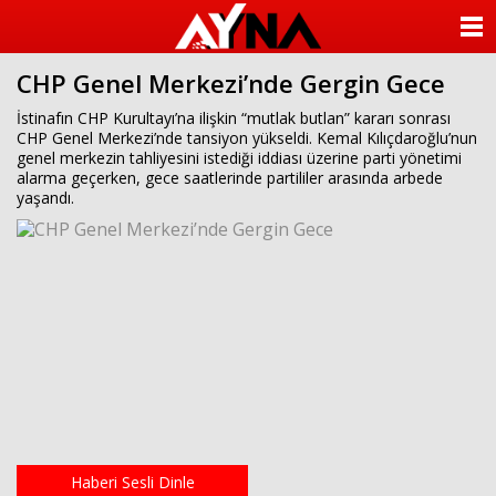
almanya
chat
ANASAYFA
sohbet
cinsel
CHP Genel Merkezi’nde Gergin Gece
KATEGORİLER
sohbet
sohbet
İstinafın CHP Kurultayı’na ilişkin “mutlak butlan” kararı sonrası
mobil
CHP Genel Merkezi’nde tansiyon yükseldi. Kemal Kılıçdaroğlu’nun
YAZARLAR
sohbet
genel merkezin tahliyesini istediği iddiası üzerine parti yönetimi
islami
alarma geçerken, gece saatlerinde partililer arasında arbede
sohbetler
ANKETLER
yaşandı.
FOTO GALERİ
VİDEO GALERİ
KÜNYE
İLETİŞİM
Haberi Sesli Dinle