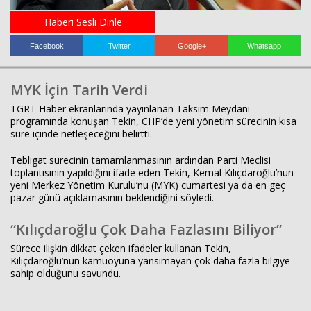
Haberi Sesli Dinle
Haberin Doğru Adresi.
Facebook
Twitter
Google+
Whatsapp
MYK İçin Tarih Verdi
TGRT Haber ekranlarında yayınlanan Taksim Meydanı
programında konuşan Tekin, CHP’de yeni yönetim sürecinin kısa
süre içinde netleşeceğini belirtti.
Tebligat sürecinin tamamlanmasının ardından Parti Meclisi
toplantısının yapıldığını ifade eden Tekin, Kemal Kılıçdaroğlu’nun
yeni Merkez Yönetim Kurulu’nu (MYK) cumartesi ya da en geç
pazar günü açıklamasının beklendiğini söyledi.
“Kılıçdaroğlu Çok Daha Fazlasını Biliyor”
Sürece ilişkin dikkat çeken ifadeler kullanan Tekin,
Kılıçdaroğlu’nun kamuoyuna yansımayan çok daha fazla bilgiye
sahip olduğunu savundu.