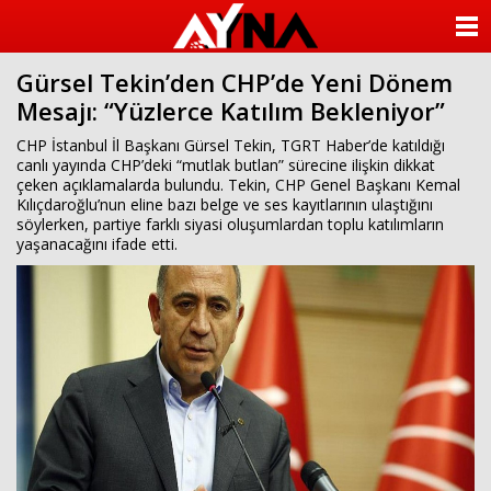
almanya
chat
ANASAYFA
sohbet
cinsel
Gürsel Tekin’den CHP’de Yeni Dönem
KATEGORİLER
sohbet
Mesajı: “Yüzlerce Katılım Bekleniyor”
sohbet
mobil
YAZARLAR
CHP İstanbul İl Başkanı Gürsel Tekin, TGRT Haber’de katıldığı
sohbet
canlı yayında CHP’deki “mutlak butlan” sürecine ilişkin dikkat
islami
çeken açıklamalarda bulundu. Tekin, CHP Genel Başkanı Kemal
sohbetler
ANKETLER
Kılıçdaroğlu’nun eline bazı belge ve ses kayıtlarının ulaştığını
söylerken, partiye farklı siyasi oluşumlardan toplu katılımların
yaşanacağını ifade etti.
FOTO GALERİ
VİDEO GALERİ
KÜNYE
İLETİŞİM