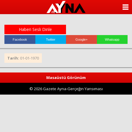
almanya
chat
ANASAYFA
sohbet
cinsel
KATEGORİLER
sohbet
sohbet
Haberi Sesli Dinle
mobil
YAZARLAR
sohbet
Facebook
Twitter
Google+
Whatsapp
islami
sohbetler
ANKETLER
Tarih:
01-01-1970
FOTO GALERİ
Masaüstü Görünüm
VİDEO GALERİ
© 2026 Gazete Ayna-Gerçeğin Yansıması
KÜNYE
İLETİŞİM