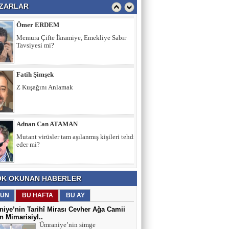
ZARLAR
Ömer ERDEM
Memura Çifte İkramiye, Emekliye Sabır
Tavsiyesi mi?
Fatih Şimşek
Z Kuşağını Anlamak
Adnan Can ATAMAN
Mutant virüsler tam aşılanmış kişileri tehdit
eder mi?
Asiye UMUT
K OKUNAN HABERLER
YAŞ ve BAŞ 54
ÜN
BU HAFTA
BU AY
iye’nin Tarihî Mirası Cevher Ağa Camii
 Mimarisiyl..
Yavuz ŞİMŞEK
Ümraniye’nin simge