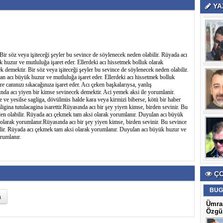
YA
ir söz veya işiteceği şeyler bu sevince de söylenecek neden olabilir. Rüyada acı
huzur ve mutluluğa işaret eder. Ellerdeki acı hissetmek bolluk olarak
 demektir. Bir söz veya işiteceği şeyler bu sevince de söylenecek neden olabilir.
 acı büyük huzur ve mutluluğa işaret eder. Ellerdeki acı hissetmek bolluk
e canınızı sıkacağınıza işaret eder. Acı çeken başkalarıysa, yanlış
ında acı yiyen bir kimse sevinecek demektir. Aci yemek aksi ile yorumlanir.
e ve yesilse sagliga, dövülmüs halde kara veya kirmizi biberse, kötü bir haber
ligina tutulacagina isarettir.Rüyasında acı bir şey yiyen kimse, birden sevinir. Bu
eden olabilir. Rüyada acı çekmek tam aksi olarak yorumlanır. Duyulan acı büyük
k olarak yorumlanır.Rüyasında acı bir şey yiyen kimse, birden sevinir. Bu sevince
bilir. Rüyada acı çekmek tam aksi olarak yorumlanır. Duyulan acı büyük huzur ve
orumlanır.
ÇO
BUG
Ümran
Özgün