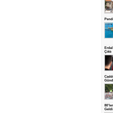
Pendi
Erdal
Çıktı
Cadde
Günd
80’le
Geldi