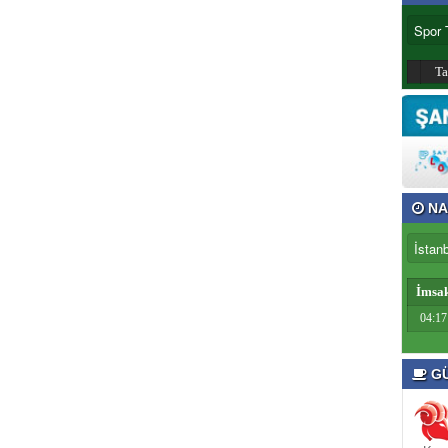
T
NA
İmsa
04:17
GÜ