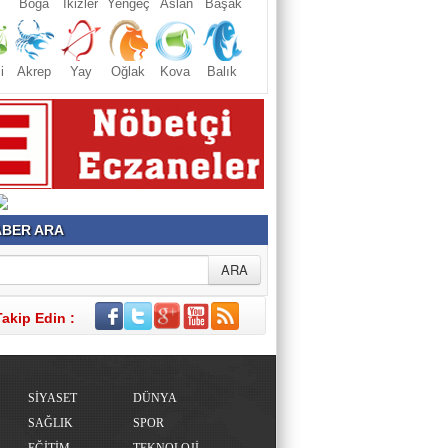
Boğa
İkizler
Yengeç
Aslan
Başak
i
Akrep
Yay
Oğlak
Kova
Balık
BER ARA
Takip Edin :
SİYASET
DÜNYA
SAĞLIK
SPOR