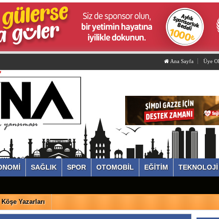
Ana Sayfa
Üye O
ONOMİ
SAĞLIK
SPOR
OTOMOBİL
EĞİTİM
TEKNOLOJİ
Köşe Yazarları