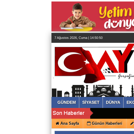
almanya
chat
sohbet
cinsel
sohbet
sohbet
mobil
sohbet
7 Ağustos 2026, Cuma | 14:50:51
islami
sohbetler
GÜNDEM
SİYASET
DÜNYA
EK
Ana Sayfa
Günün Haberleri