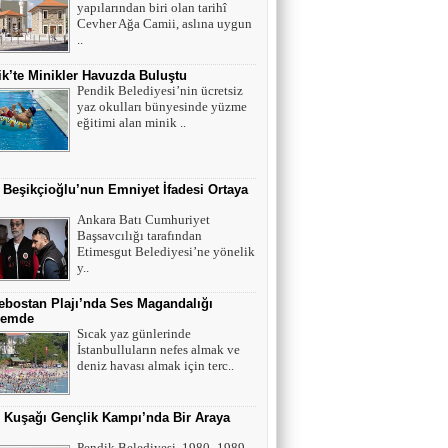
yapılarından biri olan tarihî
Tek cümle 281 kelime...
Cevher Ağa Camii, aslına uygun
..
k’te Minikler Havuzda Buluştu
Pendik Belediyesi’nin ücretsiz
yaz okulları bünyesinde yüzme
eğitimi alan minik ..
 Beşikçioğlu’nun Emniyet İfadesi Ortaya
Ankara Batı Cumhuriyet
Başsavcılığı tarafından
Etimesgut Belediyesi’ne yönelik
y..
bostan Plajı’nda Ses Magandalığı
emde
Sıcak yaz günlerinde
İstanbulluların nefes almak ve
deniz havası almak için terc..
r Kuşağı Gençlik Kampı’nda Bir Araya
Pendik Belediyesi, 1980–1989