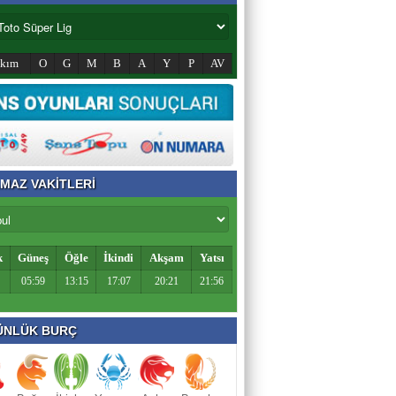
akım
O
G
M
B
A
Y
P
AV
MAZ VAKİTLERİ
k
Güneş
Öğle
İkindi
Akşam
Yatsı
05:59
13:15
17:07
20:21
21:56
NLÜK BURÇ