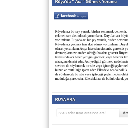
Rüya'da "
Acı
" Görmek Yorumu
Rüyada acı bir şey yemek, birden sevinmek demektir. B
çekmek tam aksi olarak yorumlanır. Duyulan acı büyük 
yorumlanır. Rüyada acı bir şey yemek, birden sevinmek
Rüyada acı çekmek tam aksi olarak yorumlanır. Duyulan
olarak yorumlanır.Acıyı hisseden sizseniz; gereksiz yer
davranışlarınızın neden olduğu hataları gösterir.Rüyas
Rüyasinda aci biber yedigini görmek, eger biberler taz
alacagina delalet eder. Aci yedigini görmek, mide hasta
sevince de söylenecek bir söz veya işiteceği şeyler n
huzur ve mutluluğa işaret eder. Ellerdeki acı da bollu
de söylenecek bir söz veya işiteceği şeyler neden ola
mutluluğa işaret eder. Ellerdeki acı da bolluk olarak y
RÜYA ARA