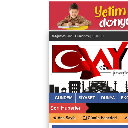
almanya
chat
sohbet
cinsel
sohbet
sohbet
mobil
sohbet
8 Ağustos 2026, Cumartesi | 10:07:01
islami
sohbetler
GÜNDEM
SİYASET
DÜNYA
EK
Ana Sayfa
Günün Haberleri