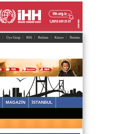
Adnan Can ATAMAN
Mutant virüsler tam aşılanmış kişileri tehdit
eder mi?
l
Üye Girişi
RSS
Reklam
Künye
İletisim
Asiye UMUT
YAŞ ve BAŞ 54
Yavuz ŞİMŞEK
Tek cümle 281 kelime...
MAGAZİN
İSTANBUL
Sevimgül ERDEM
İstanbul'un arka bahçesi POLONEZKÖY