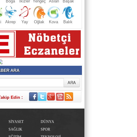
Boğa
İkizler
Yengeç
Aslan
Başak
i
Akrep
Yay
Oğlak
Kova
Balık
BER ARA
Takip Edin :
SİYASET
DÜNYA
SAĞLIK
SPOR