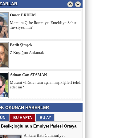
ZARLAR
Ömer ERDEM
Memura Çifte İkramiye, Emekliye Sabır
Tavsiyesi mi?
Fatih Şimşek
Z Kuşağını Anlamak
Adnan Can ATAMAN
Mutant virüsler tam aşılanmış kişileri tehdit
eder mi?
Asiye UMUT
YAŞ ve BAŞ 54
K OKUNAN HABERLER
ÜN
BU HAFTA
BU AY
Yavuz ŞİMŞEK
 Beşikçioğlu’nun Emniyet İfadesi Ortaya
Tek cümle 281 kelime...
Ankara Batı Cumhuriyet