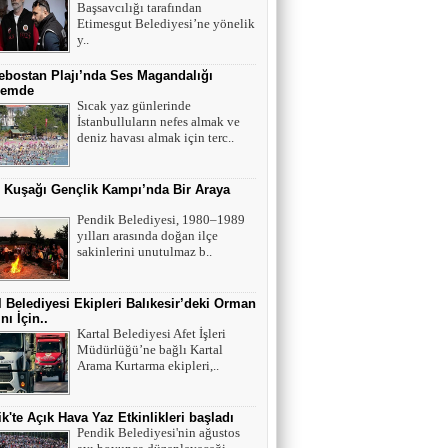
Başsavcılığı tarafından
Etimesgut Belediyesi’ne yönelik
y..
bostan Plajı’nda Ses Magandalığı
emde
Sıcak yaz günlerinde
İstanbulluların nefes almak ve
deniz havası almak için terc..
r Kuşağı Gençlik Kampı’nda Bir Araya
Pendik Belediyesi, 1980–1989
yılları arasında doğan ilçe
sakinlerini unutulmaz b..
l Belediyesi Ekipleri Balıkesir’deki Orman
nı İçin..
Kartal Belediyesi Afet İşleri
Müdürlüğü’ne bağlı Kartal
Arama Kurtarma ekipleri,..
k'te Açık Hava Yaz Etkinlikleri başladı
Pendik Belediyesi'nin ağustos