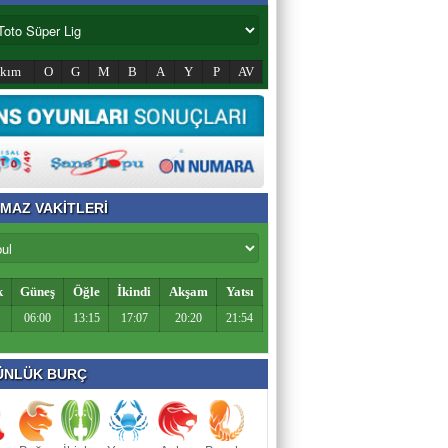
akım
O
G
M
B
A
Y
P
AV
MAZ VAKİTLERİ
k
Güneş
Öğle
İkindi
Akşam
Yatsı
06:00
13:15
17:07
20:20
21:54
NLÜK BURÇ