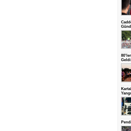
Cadde
Günd
80’le
Geldi
Karta
Yangı
Pendi