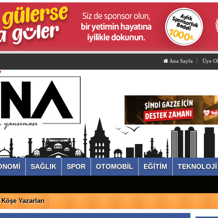
Ana Sayfa
Üye O
ONOMİ
SAĞLIK
SPOR
OTOMOBİL
EĞİTİM
TEKNOLOJİ
Köşe Yazarları