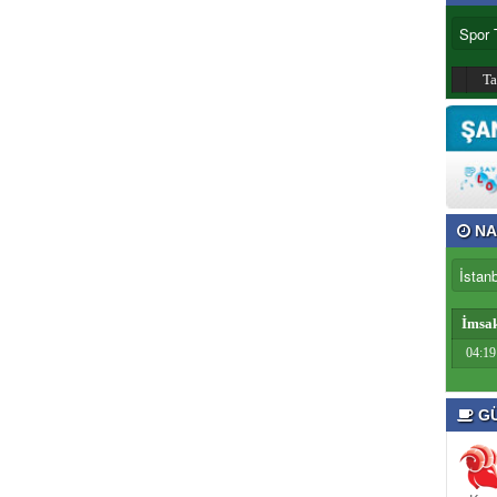
T
NA
İmsa
04:19
GÜ