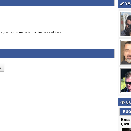
YA
e, mal için sermaye temin etmeye delalet eder.
ÇO
BUG
Erdal
Çıktı