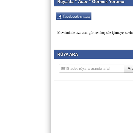
Rüya'da "
Acur
" Görmek Yorumu
Mevsiminde taze acur görmek hoş söz işitmeye, sevinc
RÜYA ARA