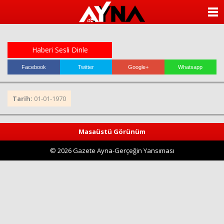
almanya
chat
ANASAYFA
sohbet
cinsel
KATEGORİLER
sohbet
sohbet
Haberi Sesli Dinle
mobil
YAZARLAR
sohbet
Facebook
Twitter
Google+
Whatsapp
islami
sohbetler
ANKETLER
Tarih:
01-01-1970
FOTO GALERİ
Masaüstü Görünüm
VİDEO GALERİ
© 2026 Gazete Ayna-Gerçeğin Yansıması
KÜNYE
İLETİŞİM