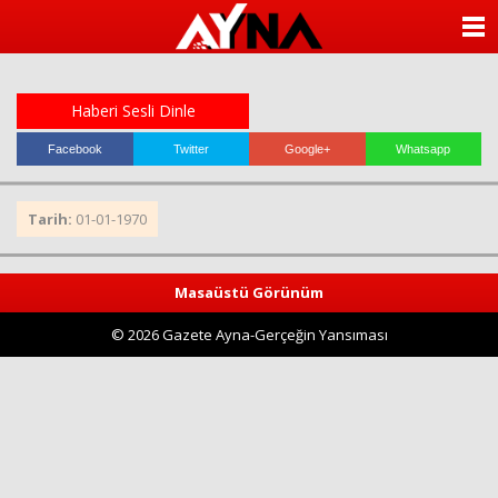
almanya
chat
ANASAYFA
sohbet
cinsel
KATEGORİLER
sohbet
sohbet
Haberi Sesli Dinle
mobil
YAZARLAR
sohbet
Facebook
Twitter
Google+
Whatsapp
islami
sohbetler
ANKETLER
Tarih:
01-01-1970
FOTO GALERİ
Masaüstü Görünüm
VİDEO GALERİ
© 2026 Gazete Ayna-Gerçeğin Yansıması
KÜNYE
İLETİŞİM