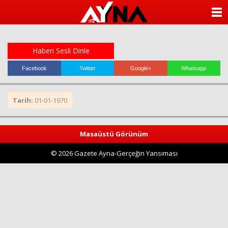
almanya
chat
ANASAYFA
sohbet
cinsel
KATEGORİLER
sohbet
sohbet
Haberi Sesli Dinle
mobil
YAZARLAR
sohbet
Facebook
Twitter
Google+
Whatsapp
islami
sohbetler
ANKETLER
Tarih:
01-01-1970
FOTO GALERİ
Masaüstü Görünüm
VİDEO GALERİ
© 2026 Gazete Ayna-Gerçeğin Yansıması
KÜNYE
İLETİŞİM