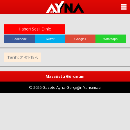
almanya
chat
ANASAYFA
sohbet
cinsel
KATEGORİLER
sohbet
sohbet
Haberi Sesli Dinle
mobil
YAZARLAR
sohbet
Facebook
Twitter
Google+
Whatsapp
islami
sohbetler
ANKETLER
Tarih:
01-01-1970
FOTO GALERİ
Masaüstü Görünüm
VİDEO GALERİ
© 2026 Gazete Ayna-Gerçeğin Yansıması
KÜNYE
İLETİŞİM