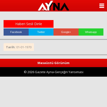
almanya
chat
ANASAYFA
sohbet
cinsel
KATEGORİLER
sohbet
sohbet
Haberi Sesli Dinle
mobil
YAZARLAR
sohbet
Facebook
Twitter
Google+
Whatsapp
islami
sohbetler
ANKETLER
Tarih:
01-01-1970
FOTO GALERİ
Masaüstü Görünüm
VİDEO GALERİ
© 2026 Gazete Ayna-Gerçeğin Yansıması
KÜNYE
İLETİŞİM