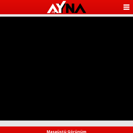
almanya
chat
ANASAYFA
sohbet
cinsel
KATEGORİLER
sohbet
sohbet
mobil
YAZARLAR
sohbet
islami
sohbetler
ANKETLER
FOTO GALERİ
VİDEO GALERİ
KÜNYE
İLETİŞİM
Masaüstü Görünüm