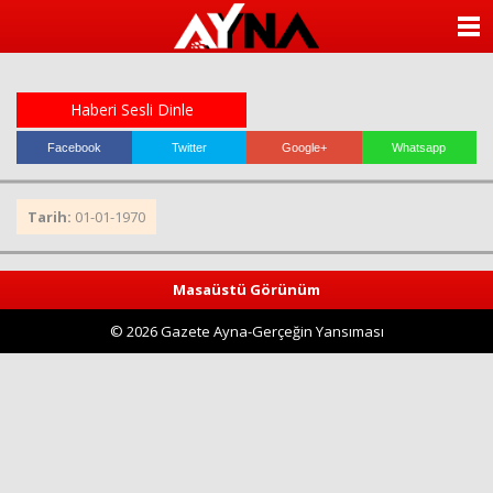
almanya
chat
ANASAYFA
sohbet
cinsel
KATEGORİLER
sohbet
sohbet
Haberi Sesli Dinle
mobil
YAZARLAR
sohbet
Facebook
Twitter
Google+
Whatsapp
islami
sohbetler
ANKETLER
Tarih:
01-01-1970
FOTO GALERİ
Masaüstü Görünüm
VİDEO GALERİ
© 2026 Gazete Ayna-Gerçeğin Yansıması
KÜNYE
İLETİŞİM