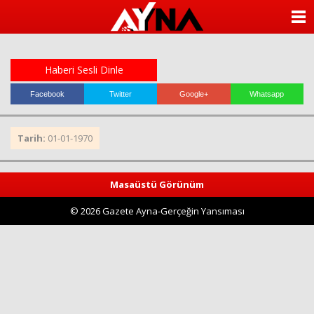
almanya
chat
ANASAYFA
sohbet
cinsel
KATEGORİLER
sohbet
sohbet
Haberi Sesli Dinle
mobil
YAZARLAR
sohbet
Facebook
Twitter
Google+
Whatsapp
islami
sohbetler
ANKETLER
Tarih:
01-01-1970
FOTO GALERİ
Masaüstü Görünüm
VİDEO GALERİ
© 2026 Gazete Ayna-Gerçeğin Yansıması
KÜNYE
İLETİŞİM