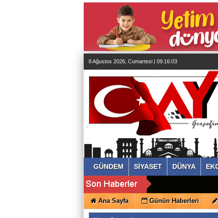
almanya
chat
sohbet
cinsel
sohbet
sohbet
mobil
sohbet
islami
sohbetler
8 Ağustos 2026, Cumartesi | 09:16:04
GÜNDEM
SİYASET
DÜNYA
EK
Ana Sayfa
Günün Haberleri