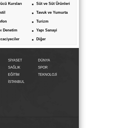
ücü Kursları
Süt ve Süt Ürünleri
stil
Tavuk ve Yumurta
efon
Turizm
ı Denetim
Yapı Sanayi
caciyeciler
Diğer
SİYASET
DÜNYA
SAĞLIK
SPOR
EĞİTİM
TEKNOLOJİ
İSTANBUL