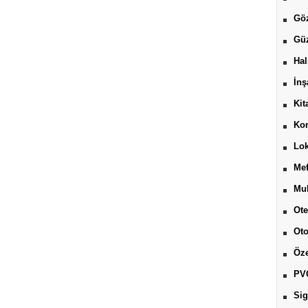
Göz
Güz
Hal
İnş
Kit
Kon
Lok
Mef
Muh
Ote
Ot
Öze
PV
Sig