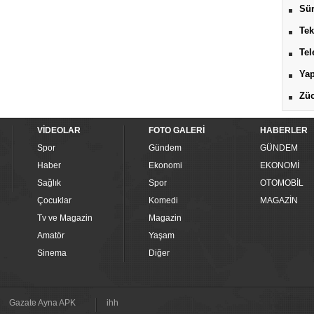
Sür
Tek
Tel
Yap
Züc
VİDEOLAR
FOTO GALERİ
HABERLER
Spor
Gündem
GÜNDEM
Haber
Ekonomi
EKONOMİ
Sağlık
Spor
OTOMOBİL
Çocuklar
Komedi
MAGAZİN
Tv ve Magazin
Magazin
Amatör
Yaşam
Sinema
Diğer
Gazate Ayna APK
ihh