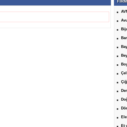
FİRM
AV
Avu
Bij
Ban
Bay
Be
Boy
Çel
Çiğ
Der
Do
Dön
Ele
Et 