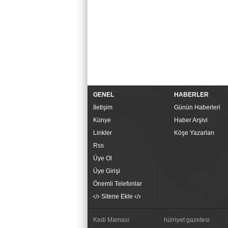
GENEL
HABERLER
İletişim
Günün Haberleri
Künye
Haber Arşivi
Linkler
Köşe Yazarları
Rss
Üye Ol
Üye Girişi
Önemli Telefonlar
Sitene Ekle
Kedi Maması
hürriyet gazetesi