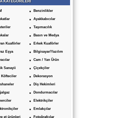
A KATEGORİLERİ
M
Benzinlikler
katlar
Ayakkabıcılar
uteriler
Taşımacılık
kalar
Basın ve Medya
an Kuaförler
Erkek Kuaförler
yaz Eşya
Bilgisayar/Yazılım
acılar
Cam / Yan Ürün
ik Sanayii
Çiçekçiler
 Köfteciler
Dekorasyon
shaneler
Diş Hekimleri
ğalgaz
Dondurmacılar
erciler
Elektrikçiler
ktronikçiler
Emlakçılar
ve et ürünleri
Fotoğrafçılar