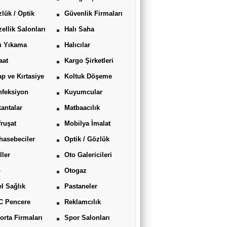
lük / Optik
Güvenlik Firmaları
ellik Salonları
Halı Saha
ı Yıkama
Halıcılar
aat
Kargo Şirketleri
ap ve Kırtasiye
Koltuk Döşeme
feksiyon
Kuyumcular
antalar
Matbaacılık
ruşat
Mobilya İmalat
asebeciler
Optik / Gözlük
ller
Oto Galericileri
o
Otogaz
l Sağlık
Pastaneler
C Pencere
Reklamcılık
orta Firmaları
Spor Salonları