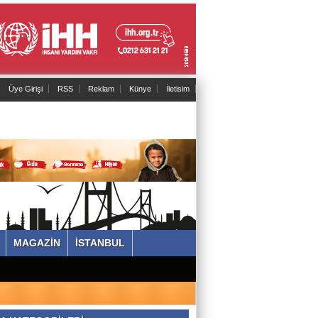
Üye Girişi
RSS
Reklam
Künye
İletisim
MAGAZİN
İSTANBUL