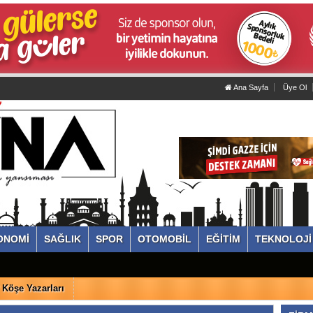
Ana Sayfa
Üye Ol
ONOMİ
SAĞLIK
SPOR
OTOMOBİL
EĞİTİM
TEKNOLOJİ
Köşe Yazarları