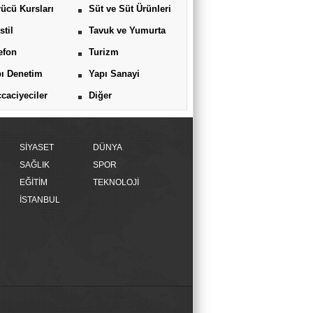
ücü Kursları
Süt ve Süt Ürünleri
stil
Tavuk ve Yumurta
efon
Turizm
ı Denetim
Yapı Sanayi
caciyeciler
Diğer
SİYASET
DÜNYA
SAĞLIK
SPOR
EĞİTİM
TEKNOLOJİ
İSTANBUL