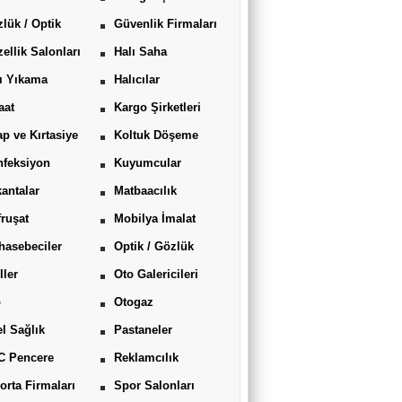
lük / Optik
Güvenlik Firmaları
ellik Salonları
Halı Saha
ı Yıkama
Halıcılar
aat
Kargo Şirketleri
ap ve Kırtasiye
Koltuk Döşeme
feksiyon
Kuyumcular
antalar
Matbaacılık
ruşat
Mobilya İmalat
asebeciler
Optik / Gözlük
ller
Oto Galericileri
o
Otogaz
l Sağlık
Pastaneler
C Pencere
Reklamcılık
orta Firmaları
Spor Salonları