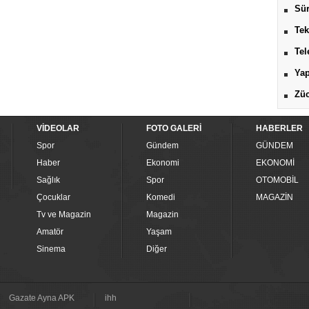
Sür
Tek
Tel
Yap
Züc
VİDEOLAR
FOTO GALERİ
HABERLER
Spor
Gündem
GÜNDEM
Haber
Ekonomi
EKONOMİ
Sağlık
Spor
OTOMOBİL
Çocuklar
Komedi
MAGAZİN
Tv ve Magazin
Magazin
Amatör
Yaşam
Sinema
Diğer
Gazate Ayna APK
ihh