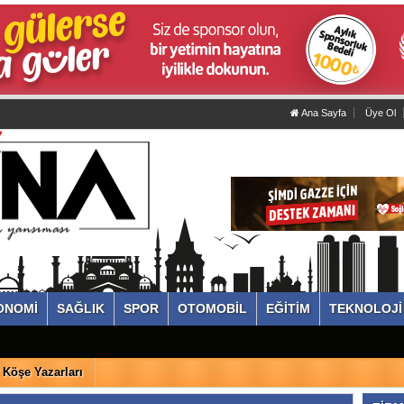
Ana Sayfa
Üye Ol
ONOMİ
SAĞLIK
SPOR
OTOMOBİL
EĞİTİM
TEKNOLOJİ
Köşe Yazarları