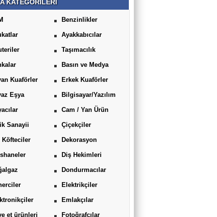
A KATEGORİLERİ
M
Benzinlikler
katlar
Ayakkabıcılar
uteriler
Taşımacılık
kalar
Basın ve Medya
an Kuaförler
Erkek Kuaförler
yaz Eşya
Bilgisayar/Yazılım
acılar
Cam / Yan Ürün
ik Sanayii
Çiçekçiler
 Köfteciler
Dekorasyon
shaneler
Diş Hekimleri
ğalgaz
Dondurmacılar
erciler
Elektrikçiler
ktronikçiler
Emlakçılar
ve et ürünleri
Fotoğrafçılar