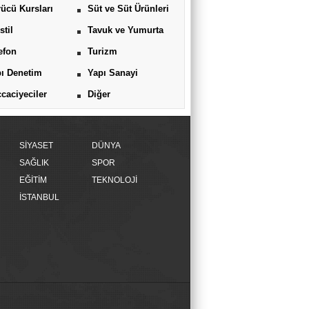
ücü Kursları
Süt ve Süt Ürünleri
stil
Tavuk ve Yumurta
efon
Turizm
ı Denetim
Yapı Sanayi
caciyeciler
Diğer
SİYASET
DÜNYA
SAĞLIK
SPOR
EĞİTİM
TEKNOLOJİ
İSTANBUL