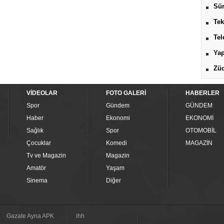
Sür
Tek
Tel
Yap
Züc
VİDEOLAR
FOTO GALERİ
HABERLER
Spor
Gündem
GÜNDEM
Haber
Ekonomi
EKONOMİ
Sağlık
Spor
OTOMOBİL
Çocuklar
Komedi
MAGAZİN
Tv ve Magazin
Magazin
Amatör
Yaşam
Sinema
Diğer
Gazate Ayna APK
ihh