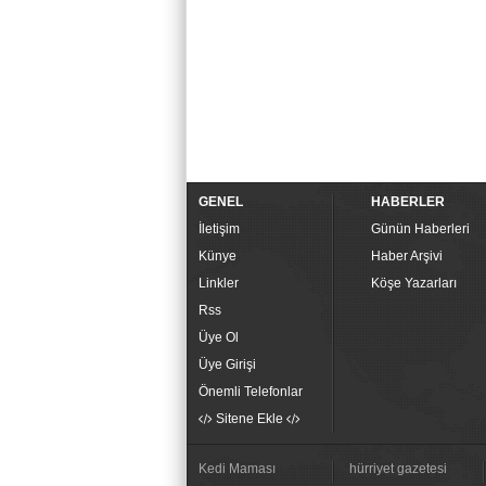
GENEL
HABERLER
İletişim
Günün Haberleri
Künye
Haber Arşivi
Linkler
Köşe Yazarları
Rss
Üye Ol
Üye Girişi
Önemli Telefonlar
Sitene Ekle
Kedi Maması
hürriyet gazetesi