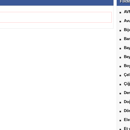
FİRM
AV
Avu
Bij
Ban
Bay
Be
Boy
Çel
Çiğ
Der
Do
Dön
Ele
Et 