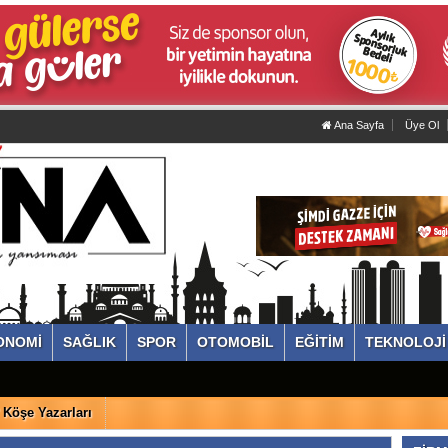
Ana Sayfa
Üye Ol
ONOMİ
SAĞLIK
SPOR
OTOMOBİL
EĞİTİM
TEKNOLOJİ
Köşe Yazarları