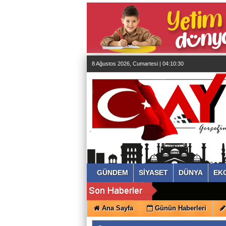
almanya
chat
sohbet
cinsel
sohbet
sohbet
mobil
sohbet
islami
sohbetler
8 Ağustos 2026, Cumartesi | 04:10:30
GÜNDEM
SİYASET
DÜNYA
EK
Ana Sayfa
Günün Haberleri