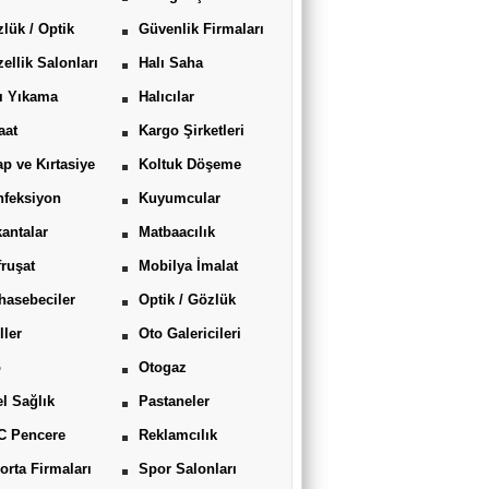
lük / Optik
Güvenlik Firmaları
ellik Salonları
Halı Saha
ı Yıkama
Halıcılar
aat
Kargo Şirketleri
ap ve Kırtasiye
Koltuk Döşeme
feksiyon
Kuyumcular
antalar
Matbaacılık
ruşat
Mobilya İmalat
asebeciler
Optik / Gözlük
ller
Oto Galericileri
o
Otogaz
l Sağlık
Pastaneler
C Pencere
Reklamcılık
orta Firmaları
Spor Salonları