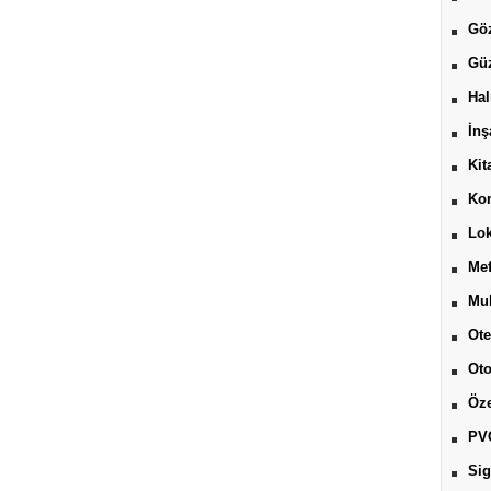
Göz
Güz
Hal
İnş
Kit
Kon
Lok
Mef
Muh
Ote
Ot
Öze
PV
Sig