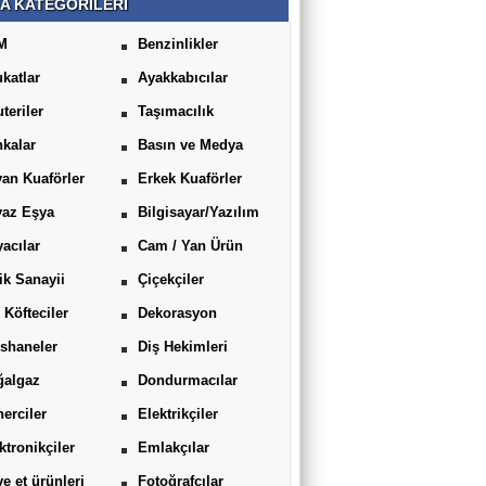
A KATEGORİLERİ
M
Benzinlikler
katlar
Ayakkabıcılar
uteriler
Taşımacılık
kalar
Basın ve Medya
an Kuaförler
Erkek Kuaförler
yaz Eşya
Bilgisayar/Yazılım
acılar
Cam / Yan Ürün
ik Sanayii
Çiçekçiler
 Köfteciler
Dekorasyon
shaneler
Diş Hekimleri
ğalgaz
Dondurmacılar
erciler
Elektrikçiler
ktronikçiler
Emlakçılar
ve et ürünleri
Fotoğrafçılar