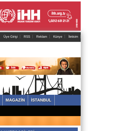
Üye Girişi
RSS
Reklam
Künye
İletisim
MAGAZİN
İSTANBUL