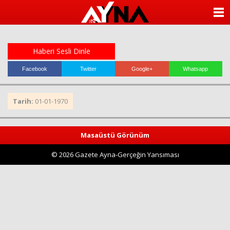
almanya
chat
ANASAYFA
sohbet
cinsel
KATEGORİLER
sohbet
sohbet
Haberi Sesli Dinle
mobil
YAZARLAR
sohbet
Facebook
Twitter
Google+
Whatsapp
islami
sohbetler
ANKETLER
Tarih:
01-01-1970
FOTO GALERİ
Masaüstü Görünüm
VİDEO GALERİ
© 2026 Gazete Ayna-Gerçeğin Yansıması
KÜNYE
İLETİŞİM